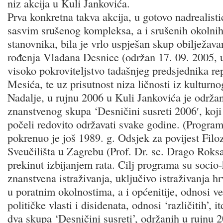
niz akcija u Kuli Jankovića.
Prva konkretna takva akcija, u gotovo nadrealis
sasvim srušenog kompleksa, a i srušenih okolnih
stanovnika, bila je vrlo uspješan skup obilježav
rođenja Vladana Desnice (održan 17. 09. 2005, 
visoko pokroviteljstvo tadašnjeg predsjednika r
Mesića, te uz prisutnost niza ličnosti iz kulturno
Nadalje, u rujnu 2006 u Kuli Jankovića je održan
znanstvenog skupa ‘Desničini susreti 2006′, koji
počeli redovito održavati svake godine. (Program
pokrenuo je još 1989. g. Odsjek za povijest Filo
Sveučilišta u Zagrebu (Prof. Dr. sc. Drago Roksan
prekinut izbijanjem rata. Cilj programa su socio
znanstvena istraživanja, uključivo istraživanja h
u poratnim okolnostima, a i općenitije, odnosi ve
političke vlasti i disidenata, odnosi ‘različitih’, 
dva skupa ‘Desničini susreti’, održanih u rujnu 2