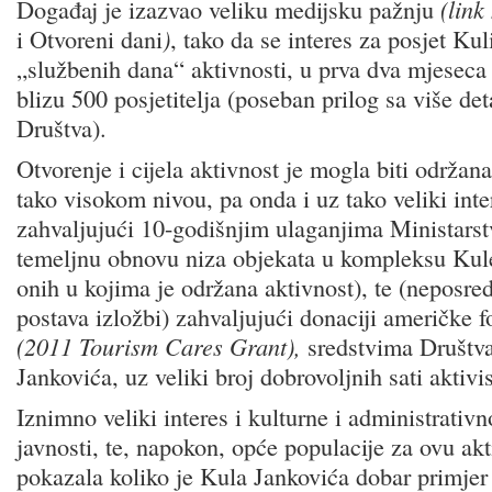
Događaj je izazvao veliku medijsku pažnju
(link
i Otvoreni dani
)
, tako da se interes za posjet Kul
„službenih dana“ aktivnosti, u prva dva mjeseca 
blizu 500 posjetitelja (poseban prilog sa više det
Društva).
Otvorenje i cijela aktivnost je mogla biti održana
tako visokom nivou, pa onda i uz tako veliki inte
zahvaljujući 10-godišnjim ulaganjima Ministars
temeljnu obnovu niza objekata u kompleksu Kule
onih u kojima je održana aktivnost), te (neposred
postava izložbi) zahvaljujući donaciji američke 
(2011 Tourism Cares Grant),
sredstvima Društva
Jankovića, uz veliki broj dobrovoljnih sati aktivi
Iznimno veliki interes i kulturne i administrativn
javnosti, te, napokon, opće populacije za ovu ak
pokazala koliko je Kula Jankovića dobar primjer