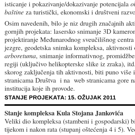
isticanje i pokazivanje/dokazivanje potencijala
o
baštine
za turistički, ekonomski i društveni razvoj
Osim navedenih, bilo je niz drugih značajnih akt
gornjih projekata: lasersko snimanje 3D kamero
projektiranje Međunarodnog sveučilišnog centra
jezgre, geodetska snimka kompleksa, aktivnosti
arboretuma
, snimanje informativnog, promidžbe
regiji (uključivo helikopterske slike iz zraka), i
skorog zaključenja tih aktivnosti, biti puno više
stranicama Društva i na web stranicama gore na
institucija koje ih provode.
STANJE PROJEKATA: 15. OŽUJAK 2011
Stanje kompleksa Kula Stojana Jankovića
Veliki dio kompleksa (stambeni i gospodarski) bi
tijekom i nakon rata (stupanj oštećenja 4 i 5). Ve