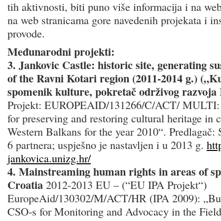
tih aktivnosti, biti puno više informacija i na w
na web stranicama gore navedenih projekata i inst
provode.
Međunarodni projekti:
3. Jankovic Castle: historic site, generating 
of the Ravni Kotari region (2011-2014 g.) („K
spomenik kulture, pokretač održivog razvoja
Projekt: EUROPEAID/131266/C/ACT/ MULTI: „P
for preserving and restoring cultural heritage in c
Western Balkans for the year 2010“. Predlagač: 
6 partnera; uspješno je nastavljen i u 2013 g.
htt
jankovica.unizg.hr/
4. Mainstreaming human rights in areas of spe
Croatia
2012-2013 EU – (“EU IPA Projekt“)
EuropeAid/130302/M/ACT/HR (IPA 2009): „Buil
CSO-s for Monitoring and Advocacy in the Field