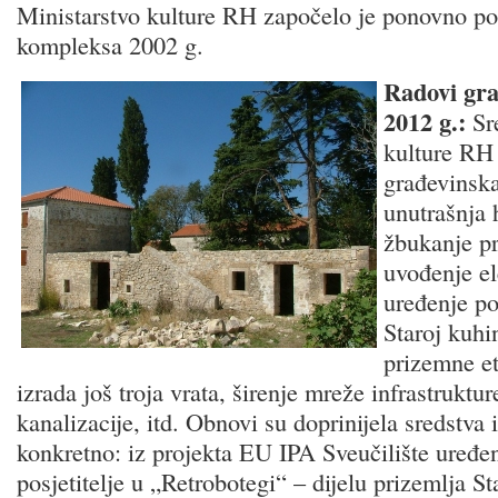
Ministarstvo kulture RH započelo je ponovno p
kompleksa 2002 g.
Radovi gra
2012 g.:
Sre
kulture RH 
građevinsk
unutrašnja h
žbukanje pr
uvođenje el
uređenje po
Staroj kuhi
prizemne et
izrada još troja vrata, širenje mreže infrastruktur
kanalizacije, itd. Obnovi su doprinijela sredstva 
konkretno: iz projekta EU IPA Sveučilište uređen
posjetitelje u „Retrobotegi“ – dijelu prizemlja St