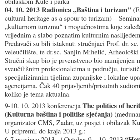
obilaskom Kule i parka
04. 10. 2013 Radionica „Baština i turizam”
(E
cultural heritage as a spour to turizam) – Seminar
„kulturnom turizmu“ i mogućnostima koje zaleđ
vrijednim a slabo poznatim kulturnim naslijeđem,
Predavači su bili istaknuti stručnjaci Prof. dr. 
veleučilište, te dr.sc. Sanjin Mihelić, Arheološki
Stručni skup bio je prvenstveno bio namijenjen
sveučilišnim profesionalcima u području, turist
specijaliziranim tijelima zupanijske i lokalne upr
agencijama. Čak 40 prijavljenih/prisutnih sudio
koliko je tema aktualna.
The politics of he
9-10. 10. 2013 konferencija
(Kulturna baština i politike sjećanja)
(međunaro
organizator CMS, Zadar, uz posjet i obilazak Ku
U pripremi, do kraja 2013 g.:
“Her
6-7 prosinac 2013., / October 9 – 10, 2013