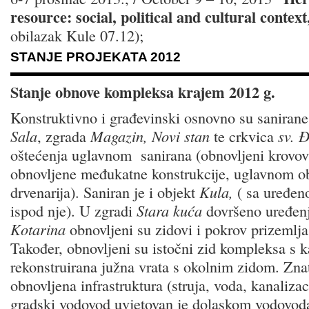
resource: social, political and cultural context
obilazak Kule 07.12);
STANJE PROJEKATA 2012
Stanje obnove kompleksa krajem 2012 g.
Konstruktivno i građevinski osnovno su saniran
Sala
, zgrada
Magazin, Novi stan
te crkvica
sv. 
oštećenja uglavnom sanirana (obnovljeni krovovi
obnovljene međukatne konstrukcije, uglavnom o
drvenarija). Saniran je i objekt
Kula,
( sa uređe
ispod nje). U zgradi
Stara kuća
dovršeno uređenj
Kotarina
obnovljeni su zidovi i pokrov prizemlja
Također, obnovljeni su istočni zid kompleksa s k
rekonstruirana južna vrata s okolnim zidom. Zna
obnovljena infrastruktura (struja, voda, kanalizac
gradski vodovod uvjetovan je dolaskom vodovoda