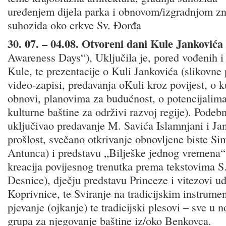
uređenjem dijela parka i obnovom/izgradnjom zn
suhozida oko crkve Sv. Đorđa
30. 07. – 04.08. Otvoreni dani Kule Jankovića
Awareness Days“), Uključila je, pored vođenih i
Kule, te prezentacije o Kuli Jankovića (slikovne 
video-zapisi, predavanja oKuli kroz povijest, o k
obnovi, planovima za budućnost, o potencijalima
kulturne baštine za održivi razvoj regije). Podeb
uključivao predavanje M. Savića Islamnjani i Ja
prošlost, svečano otkrivanje obnovljene biste S
Antunca) i predstavu „Bilješke jednog vremena“, 
kreacija povijesnog trenutka prema tekstovima S.
Desnice), dječju predstavu Princeze i vitezovi u
Koprivnice, te Sviranje na tradicijskim instrumen
pjevanje (ojkanje) te tradicijski plesovi – sve u 
grupa za njegovanje baštine iz/oko Benkovca.