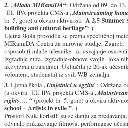
“
2.
„
Mlada MIRamiDA
: Održana od 09. do 13.
EU IPA projekta CMS-a „
Mainstreaming huma
A 2.5 Summer s
br. 5, gore) u okviru aktivnosti
building and cultural heritage”
; ).
Ljetna škola provodila se prema specifičnoj meto
MIRamiDA Centra za mirovne studije, Zagreb. C
osposobiti mlade učesnike za usvajanje osnovni
izgradnje mira, izgradnje-obnove svojih lokalnih
aktivizma u zajednici. Uključila je 20-ak učesnik
volontera, studenata) iz svih WB zemalja.
3.
Ljetna škola „
Umjetnici u egzilu
“: Održana od
(u okviru EU IPA projekta CMS-a „
Mainstrea
rights…..“
(projekt br. 5, gore) u okviru aktivn
school – Artists in exile
”
. )
Prostori Kule koristili su se danju za predavanja
odvijalo prikazivanje filmova, performanse učesni