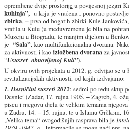
opremljene dvije prostorij
e
u povijesnoj jezgri K
kuhinja”,
u koju je vraćena i ponovno postavlj
zbirka
, – prva od bogatih zbirki Kule Jankovića,
vratila u Kulu (u međuvremenu je bila na pohra
Muzeju u Biogradu, te manjim dijelom u Benkov
“Sala”
je
, kao multifunkcionalna dvorana. Nako
izložbena dvorana
za aktivnosti i kao
za javnost
“
Ususret obnovljenoj Kuli”
).
U okviru ovih projekata u 2012. g. odvijao se u 
revitalizacijskih aktivnosti, od kojih izdvajamo:
1. Desničini susreti 2012
: sedmi po redu skup 
Desnici (Zadar, 17. rujna 1905. – Zagreb, 4. ož
piscu i njegovu djelu te velikim temama njegova
u
Zadru, 14. – 15. rujna, te u Islamu Grčkom, 16.
„Velika tema“ ovogodišnjih rasprava bila je
Intel
1939.-1947. g
. Informacije se mogu naći npr. na