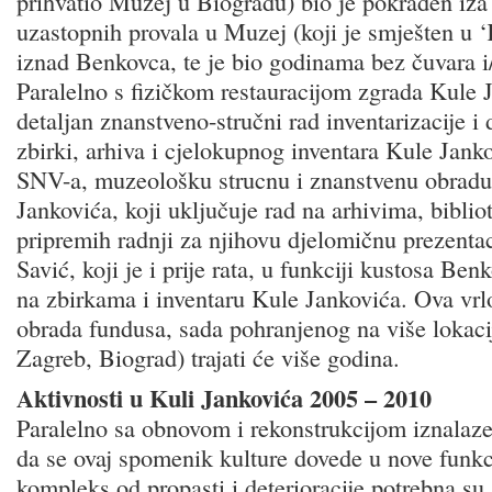
prihvatio Muzej u Biogradu) bio je pokraden iza 
uzastopnih provala u Muzej (koji je smješten u ‘
iznad Benkovca, te je bio godinama bez čuvara i/
Paralelno s fizičkom restauracijom zgrada Kule J
detaljan znanstveno-stručni rad inventarizacije i 
zbirki, arhiva i cjelokupnog inventara Kule Janko
SNV-a, muzeološku strucnu i znanstvenu obradu
Jankovića, koji uključuje rad na arhivima, bibliot
pripremih radnji za njihovu djelomičnu prezentac
Savić, koji je i prije rata, u funkciji kustosa B
na zbirkama i inventaru Kule Jankovića. Ova vrl
obrada fundusa, sada pohranjenog na više lokac
Zagreb, Biograd) trajati će više godina.
Aktivnosti u Kuli Jankovića 2005 – 2010
Paralelno sa obnovom i rekonstrukcijom iznalaz
da se ovaj spomenik kulture dovede u nove funkci
kompleks od propasti i deterioracije potrebna su 