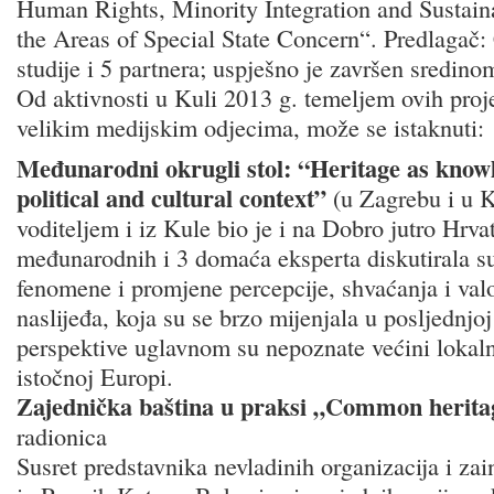
Human Rights, Minority Integration and Sustain
the Areas of Special State Concern“. Predlagač:
studije i 5 partnera; uspješno je završen sredin
Od aktivnosti u Kuli 2013 g. temeljem ovih proje
velikim medijskim odjecima, može se istaknuti:
Međunarodni okrugli stol: “Heritage as knowl
political and cultural context”
(u Zagrebu i u Ku
voditeljem i iz Kule bio je i na Dobro jutro Hrvat
međunarodnih i 3 domaća eksperta diskutirala 
fenomene i promjene percepcije, shvaćanja i valo
naslijeđa, koja su se brzo mijenjala u posljednjoj
perspektive uglavnom su nepoznate većini lokaln
istočnoj Europi.
Zajednička baština u praksi „Common heritag
radionica
Susret predstavnika nevladinih organizacija i zai