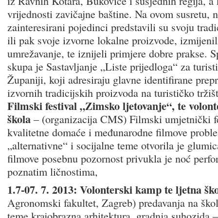
iz Ravnih Kotara, Bukovice i susjednih regija, a k
vrijednosti zavičajne baštine. Na ovom susretu, n
zainteresirani pojedinci predstavili su svoju trad
ili pak svoje izvorne lokalne proizvode, izmijenil
umrežavanje, te iznijeli primjere dobre prakse. Sp
skupa je Sastavljanje „Liste prijedloga“ za turis
Županiji, koji adresiraju glavne identifirane pre
izvornih tradicijskih proizvoda na turističko tržiš
Filmski festival „Zimsko ljetovanje“, te volont
škola
– (organizacija CMS) Filmski umjetnički fes
kvalitetne domaće i međunarodne filmove probl
„alternativne“ i socijalne teme otvorila je glumi
filmove posebnu pozornost privukla je noć perfo
poznatim ličnostima,
1.7-07. 7. 2013: Volonterski kamp te ljetna šk
Agronomski fakultet, Zagreb) predavanja na škol
teme krajobrazna arhitektura, gradnja suhozida – 