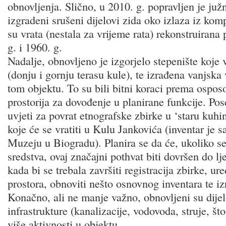
obnovljenja. Slično, u 2010. g. popravljen je juž
izgradeni srušeni dijelovi zida oko izlaza iz ko
su vrata (nestala za vrijeme rata) rekonstruirana
g. i 1960. g.
Nadalje, obnovljeno je izgorjelo stepenište koje
(donju i gornju terasu kule), te izrađena vanjska 
tom objektu. To su bili bitni koraci prema ospos
prostorija za dovođenje u planirane funkcije. Po
uvjeti za povrat etnografske zbirke u ‘staru kuhin
koje će se vratiti u Kulu Jankovića (inventar je 
Muzeju u Biogradu). Planira se da će, ukoliko se
sredstva, ovaj značajni pothvat biti dovršen do lj
kada bi se trebala završiti registracija zbirke, u
prostora, obnoviti nešto osnovnog inventara te izr
Konačno, ali ne manje važno, obnovljeni su dije
infrastrukture (kanalizacije, vodovoda, struje, što
više aktivnosti u objektu.