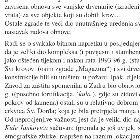
završena obnova sve vanjske drvenarije (izrađeni 
vrata) za sve objekte koji su dobili krov…
Ostale zgrade te veći dio unutrašnjeg uređenja s
nastavak radova obnove.
Radi se o svakako bitnom napretku u posljednje
da je veliki dio kompleksa (i povijesni i stambeni
jako oštećen tijekom i nakon rata 1993-96 g. (stu
Svi krovovi (osim zgrade „Magazina“) i svi drv
konstrukcije bili su uništeni u požaru. Ipak, dijel
Zavod za zaštitu spomenika u Zadru bio obnovi
g, ((posebno fortifikacija, ‘
kula’
), gdje su zidovi
pokrov od kamena) ostali su u relativno dobrom 
crkvica Sv. Đorđa; koja je bila pretrpjela manja 
Od neprocjenjive važnosti jest da je veliki dio na
Kule Jankovića
sačuvan; (premda je još uvijek, 
etnografske zbirke, raspršen na raznim lokacijam