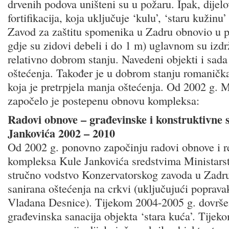
drvenih podova uništeni su u požaru. Ipak, dijel
fortifikacija, koja uključuje ‘kulu’, ‘staru kužinu’
Zavod za zaštitu spomenika u Zadru obnovio u p
gdje su zidovi debeli i do 1 m) uglavnom su izdrž
relativno dobrom stanju. Navedeni objekti i sad
oštećenja. Također je u dobrom stanju romanička
koja je pretrpjela manja oštećenja. Od 2002 g. 
započelo je postepenu obnovu kompleksa:
Radovi obnove – građevinske i konstruktivne s
Jankovića 2002 – 2010
Od 2002 g. ponovno započinju radovi obnove i r
kompleksa Kule Jankovića sredstvima Ministarst
stručno vodstvo Konzervatorskog zavoda u Zadru.
sanirana oštećenja na crkvi (uključujući poprava
Vladana Desnice). Tijekom 2004-2005 g. dovrše
građevinska sanacija objekta ‘stara kuća’. Tijek