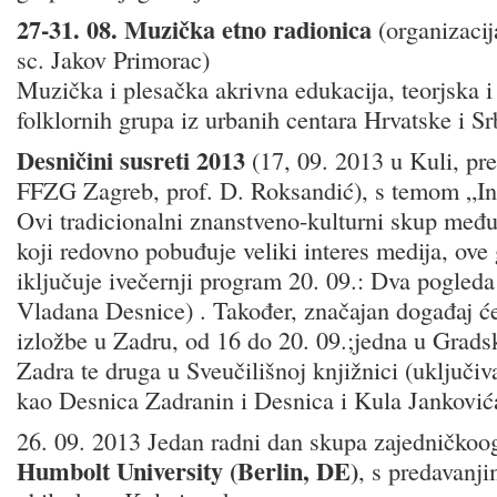
27-31. 08. Muzička etno radionica
(organizacij
sc. Jakov Primorac)
Muzička i plesačka akrivna edukacija, teorjska i
folklornih grupa iz urbanih centara Hrvatske i Srb
Desničini susreti 2013
(17, 09. 2013 u Kuli, pr
FFZG Zagreb, prof. D. Roksandić), s temom „Int
Ovi tradicionalni znanstveno-kulturni skup međ
koji redovno pobuđuje veliki interes medija, ove
iključuje ivečernji program 20. 09.: Dva pogleda
Vladana Desnice) . Također, značajan događaj će 
izložbe u Zadru, od 16 do 20. 09.;jedna u Gradsk
Zadra te druga u Sveučilišnoj knjižnici (uključiv
kao Desnica Zadranin i Desnica i Kula Janković
26. 09. 2013 Jedan radni dan skupa zajedničkoo
Humbolt University (Berlin, DE)
, s predavanj