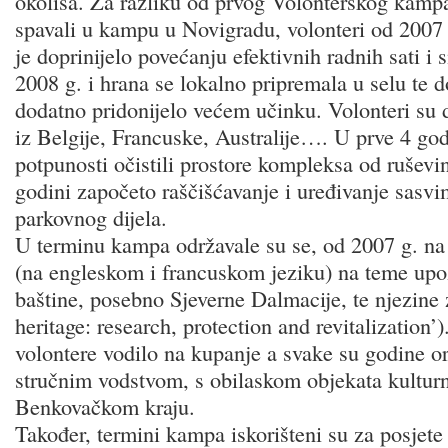
okoliša. Za razliku od prvog Volonterskog kampa
spavali u kampu u Novigradu, volonteri od 2007 g
je doprinijelo povećanju efektivnih radnih sati i
2008 g. i hrana se lokalno pripremala u selu te d
dodatno pridonijelo većem učinku. Volonteri su d
iz Belgije, Francuske, Australije…. U prve 4 god
potpunosti očistili prostore kompleksa od ruševi
godini započeto raščišćavanje i uređivanje sasvi
parkovnog dijela.
U terminu kampa održavale su se, od 2007 g. na d
(na engleskom i francuskom jeziku) na teme upo
baštine, posebno Sjeverne Dalmacije, te njezine z
heritage: research, protection and revitalization
volontere vodilo na kupanje a svake su godine org
stručnim vodstvom, s obilaskom objekata kulturn
Benkovačkom kraju.
Također, termini kampa iskorišteni su za posjete 