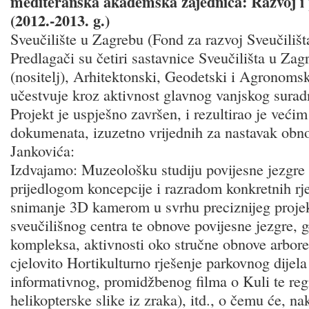
mediteranska akademska zajednica: Razvoj i 
(2012.-2013. g.)
Sveučilište u Zagrebu (Fond za razvoj Sveučilišt
Predlagači su četiri sastavnice Sveučilišta u Zag
(nositelj), Arhitektonski, Geodetski i Agronomsk
učestvuje kroz aktivnost glavnog vanjskog surad
Projekt je uspješno završen, i rezultirao je većim
dokumenata, izuzetno vrijednih za nastavak obnov
Jankovića:
Izdvajamo: Muzeološku studiju povijesne jezgre
prijedlogom koncepcije i razradom konkretnih rje
snimanje 3D kamerom u svrhu preciznijeg proj
sveučilišnog centra te obnove povijesne jezgre,
kompleksa, aktivnosti oko stručne obnove arbor
cjelovito Hortikulturno rješenje parkovnog dijel
informativnog, promidžbenog filma o Kuli te regi
helikopterske slike iz zraka), itd., o čemu će, n