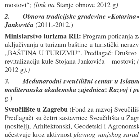
mostovi“
; (link na
Stanje obnove 2012 g
)
2.
Obnova tradicijske građevine «Kotarina»
Jankovića
(2011.-2012.)
Ministarstvo turizma RH:
Program poticanja za
uključivanja u turizam baštine u turistički nera
„BAŠTINA U TURIZMU“. Predlagač: Društvo z
revitalizaciju kule Stojana Jankovića – mostovi;
2012 g
)
.)
3.
Međunarodni sveučilišni centar u Islam
:
mediteranska akademska zajednica
Razvoj i p
g.)
Sveučilište u Zagrebu
(Fond za razvoj Sveučili
Predlagači su četiri sastavnice Sveučilišta u Zag
(nositelj), Arhitektonski, Geodetski i Agronomsk
učestvuje kroz aktivnost
glavnog vanjskog surad