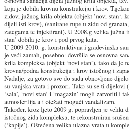
osnovna sanacija dijela južnog krila objekta, tzv.
koja je dobila krovnu konstrukciju i krov. Tijeko
zidovi južnog krila objekta (objekt ’novi stan‘, k
dijeli isti krov), (sanirane rupe u zidu od granata
zategama te injektirani). U 2008.g velika južna f
stan’ dobila je krov i pod prvog kata.
U 2009-2010. g. konstruktivna i građevinska san
je veći zamah, posebno: dovršila se osnovna san
krila kompleksa (objekt ‘novi stan’), tako da je 
krovna/podna konstrukcija i krov istočnog i zapa
Nadalje, za gotovo sve do sada obnovljene dijel
su vanjska vrata i prozori. Tako su se ti dijelovi (
‘sala’, ‘novi stan’ i ‘magazin’ mogli zatvoriti i tak
atmosferilija a i otežati mogući vandalizam.
Također, kroz ljeto 2009 g. popravljen je veliki 
istočnog zida kompleksa, te rekonstruiran srušen
(‘kapije’). Oštećena velika ulazna vrata u kompl