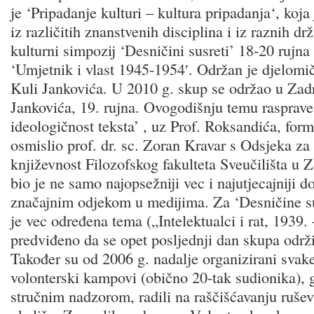
je ‘Pripadanje kulturi – kultura pripadanja‘, koja
iz različitih znanstvenih disciplina i iz raznih d
kulturni simpozij ‘Desničini susreti’ 18-20 rujn
‘Umjetnik i vlast 1945-1954′. Održan je djelomi
Kuli Jankovića. U 2010 g. skup se održao u Zadru
Jankovića, 19. rujna. Ovogodišnju temu rasprave: 
ideologičnost teksta’ , uz Prof. Roksandića, form
osmislio prof. dr. sc. Zoran Kravar s Odsjeka z
književnost Filozofskog fakulteta Sveučilišta u 
bio je ne samo najopsežniji vec i najutjecajniji d
značajnim odjekom u medijima. Za ‘Desničine su
je vec određena tema („Intelektualci i rat, 1939. 
predviđeno da se opet posljednji dan skupa održ
Također su od 2006 g. nadalje organizirani sva
volonterski kampovi (obično 20-tak sudionika), g
stručnim nadzorom, radili na raščišćavanju rušev