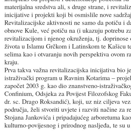
materijalna sredstva ali, s druge strane, i revitali
inicijative i projekti koji bi osmislile nove sadrža
Revitalizacijske aktivnosti ne samo da potiču i 
obnove Kule, već potiču na (i ukazuju potrebu z
revitalizacijom i njenog okruženja, tj. doprinos
života u Islamu Grčkom i Latinskom te Kašicu 
selima kao i otvaranju novih perspektiva ovom
kraju.
Prva takva važna revitalizacijska inicijativa bio 
istraživački program u Ravnim Kotarima – proje
započet 2003 g. kao dio znanstveno-istraživačko
Confinium, Odsjeka za Povijest Filozofskog Faku
dr. sc. Drago Roksandić), koji, uz niz ciljeva ve
područja, želi stvoriti uvjete i razviti načine za r
Stojana Jankovića i pripadajućeg arboretuma ka
kulturno-povijesnog i prirodnog nasljeđa, te su 