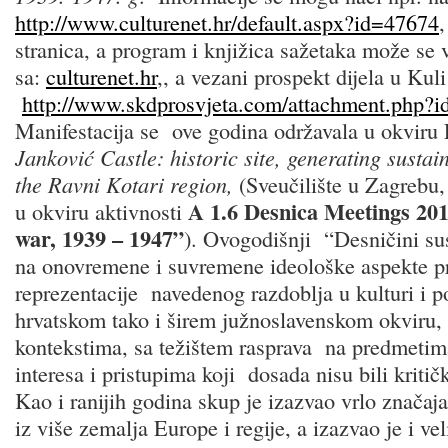
http://www.culturenet.hr/default.aspx?id=47674
,
stranica, a program i knjižica sažetaka može se v
sa:
culturenet.hr
,, a vezani prospekt dijela u Kuli
http://www.skdprosvjeta.com/attachment.php?i
Manifestacija se ove godina održavala u okviru
Janković Castle: historic site, generating susta
the Ravni Kotari region,
(Sveučilište u Zagrebu, 
A 1.6 Desnica Meetings 2012
u okviru aktivnosti
war, 1939 – 1947”
). Ovogodišnji “Desničini sus
na onovremene i suvremene ideološke aspekte pr
reprezentacije navedenog razdoblja u kulturi i po
hrvatskom tako i širem južnoslavenskom okviru,
kontekstima, sa težištem rasprava na predmetim
interesa i pristupima koji dosada nisu bili kritič
Kao i ranijih godina skup je izazvao vrlo značaj
iz više zemalja Europe i regije, a izazvao je i v