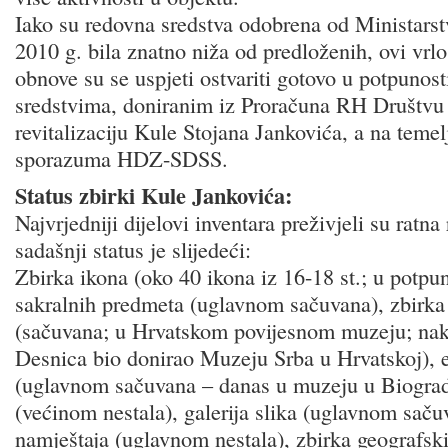
Iako su redovna sredstva odobrena od Ministarstv
2010 g. bila znatno niža od predloženih, ovi vrl
obnove su se uspjeti ostvariti gotovo u potpunos
sredstvima, doniranim iz Proračuna RH Društvu
revitalizaciju Kule Stojana Jankovića, a na temel
sporazuma HDZ-SDSS.
Status zbirki Kule Jankovića:
Najvrjedniji dijelovi inventara preživjeli su ratna
sadašnji status je slijedeći:
Zbirka ikona (oko 40 ikona iz 16-18 st.; u potpu
sakralnih predmeta (uglavnom sačuvana), zbirka 
(sačuvana; u Hrvatskom povijesnom muzeju; nako
Desnica bio donirao Muzeju Srba u Hrvatskoj), 
(uglavnom sačuvana – danas u muzeju u Biograd
(većinom nestala), galerija slika (uglavnom saču
namještaja (uglavnom nestala), zbirka geografski