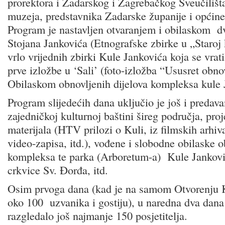
prorektora i Zadarskog i Zagrebačkog Sveučilišta
muzeja, predstavnika Zadarske županije i općin
Program je nastavljen otvaranjem i obilaskom dv
Stojana Jankovića (Etnografske zbirke u „Staroj
vrlo vrijednih zbirki Kule Jankovića koja se vrati
prve izložbe u ‘Sali’ (foto-izložba “Ususret obno
Obilaskom obnovljenih dijelova kompleksa kule 
Program slijedećih dana uključio je još i predava
zajedničkoj kulturnoj baštini šireg područja, proj
materijala (HTV prilozi o Kuli, iz filmskih arhiv
video-zapisa, itd.), vođene i slobodne obilaske o
kompleksa te parka (Arboretum-a) Kule Jankov
crkvice Sv. Đorđa, itd.
Osim prvoga dana (kad je na samom Otvorenju K
oko 100 uzvanika i gostiju), u naredna dva dana
razgledalo još najmanje 150 posjetitelja.