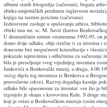
albumi starih fotografija (sačuvani), bogata arhi
zbirka umjetničkih predmeta (uglavnom nestala),
knjiga na raznim jezicima (sačuvana).
Jedinstvene zasluge u spašavanju arhiva, bibliotek
zbirki ima mr. sc. M. Savić (kustos Benkovačkog
U dramatičnim ratnim vremenima 1992-95, on je
donio dvije odluke, obje rizične (i za inventar i 
donesene bez mogućnosti konzultacija s vlasnici
pokazale ispravnima i odlučnima za sačuvanje in
bila je preseljenje svog vrjednijeg inventara (os
Jankovića u Benkovački muzej, a druga, 4.08.199
većeg dijela tog inventara iz Benkovca u Beogr
pravoslavne crkve). Razvoj događaja kasnije pok
odluke bile spasonosne za inventar: sve što je bi
izgorjelo je skupa s krovovima Kule. S druge stra
koji je ostao u Benkovačkom muzeju (osim etnog