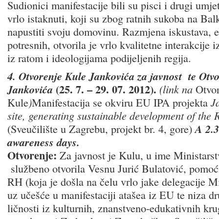
Sudionici manifestacije bili su pisci i drugi umje
vrlo istaknuti, koji su zbog ratnih sukoba na Balk
napustiti svoju domovinu. Razmjena iskustava, e
potresnih, otvorila je vrlo kvalitetne interakcije i
iz ratom i ideologijama podijeljenih regija.
4.
Otvorenje Kule Jankovića za javnost te Otvo
(25. 7. – 29. 07. 2012).
Jankovića
(link na
Otvor
Kule
)
Manifestacija se okviru EU IPA projekta
J
site, generating sustainable development of the 
(Sveučilište u Zagrebu, projekt br. 4, gore)
A 2.
awareness days.
Otvorenje:
Za javnost je Kulu, u ime Ministarst
službeno otvorila Vesnu Jurić Bulatović, pomoćn
RH (koja je došla na čelu vrlo jake delegacije M
uz učešće u manifestaciji atašea iz EU te niza dr
ličnosti iz kulturnih, znanstveno-edukativnih kr