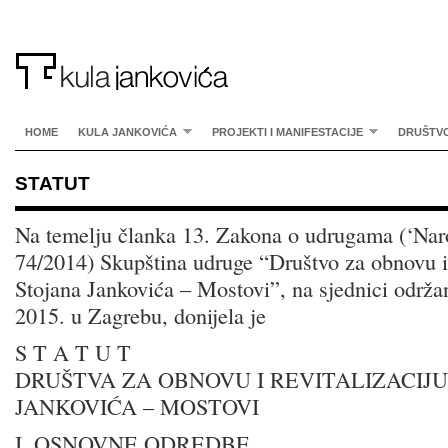
HOME
KULA JANKOVIĆA
PROJEKTI I MANIFESTACIJE
DRUŠTV
STATUT
Na temelju članka 13. Zakona o udrugama (‘Nar
74/2014) Skupština udruge “Društvo za obnovu i 
Stojana Jankovića – Mostovi”, na sjednici održa
2015. u Zagrebu, donijela je
S T A T U T
DRUŠTVA ZA OBNOVU I REVITALIZACIJ
JANKOVIĆA – MOSTOVI
I. OSNOVNE ODREDBE