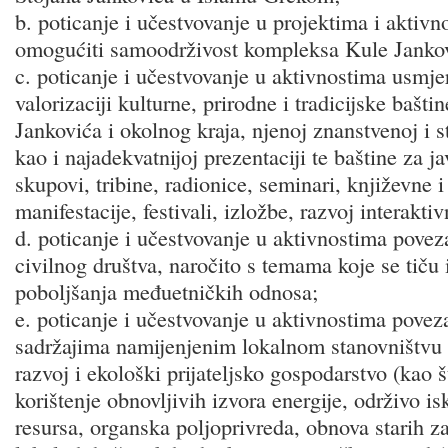
b. poticanje i učestvovanje u projektima i aktivn
omogućiti samoodrživost kompleksa Kule Janko
c. poticanje i učestvovanje u aktivnostima usmj
valorizaciji kulturne, prirodne i tradicijske bašt
Jankovića i okolnog kraja, njenoj znanstvenoj i st
kao i najadekvatnijoj prezentaciji te baštine za j
skupovi, tribine, radionice, seminari, književne 
manifestacije, festivali, izložbe, razvoj interakt
d. poticanje i učestvovanje u aktivnostima pove
civilnog društva, naročito s temama koje se tiču 
poboljšanja međuetničkih odnosa;
e. poticanje i učestvovanje u aktivnostima pove
sadržajima namijenjenim lokalnom stanovništvu 
razvoj i ekološki prijateljsko gospodarstvo (kao š
korištenje obnovljivih izvora energije, održivo is
resursa, organska poljoprivreda, obnova starih za