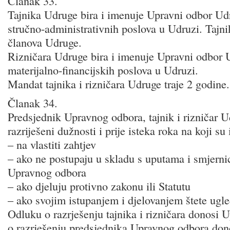
Članak 33.
Tajnika Udruge bira i imenuje Upravni odbor Ud
stručno-administrativnih poslova u Udruzi. Tajn
članova Udruge.
Rizničara Udruge bira i imenuje Upravni odbor 
materijalno-financijskih poslova u Udruzi.
Mandat tajnika i rizničara Udruge traje 2 godine.
Članak 34.
Predsjednik Upravnog odbora, tajnik i rizničar 
razriješeni dužnosti i prije isteka roka na koji su 
– na vlastiti zahtjev
– ako ne postupaju u skladu s uputama i smjerni
Upravnog odbora
– ako djeluju protivno zakonu ili Statutu
– ako svojim istupanjem i djelovanjem štete ugl
Odluku o razrješenju tajnika i rizničara donosi 
o razrješenju predsjednika Upravnog odbora don