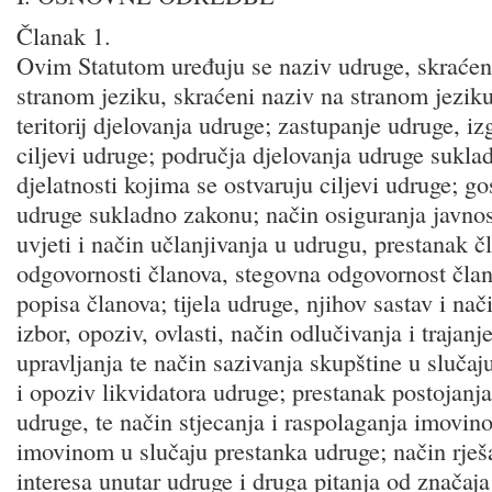
Članak 1.
Ovim Statutom uređuju se naziv udruge, skraćeni
stranom jeziku, skraćeni naziv na stranom jeziku
teritorij djelovanja udruge; zastupanje udruge, i
ciljevi udruge; područja djelovanja udruge sukla
djelatnosti kojima se ostvaruju ciljevi udruge; g
udruge sukladno zakonu; način osiguranja javnos
uvjeti i način učlanjivanja u udrugu, prestanak č
odgovornosti članova, stegovna odgovornost član
popisa članova; tijela udruge, njihov sastav i nač
izbor, opoziv, ovlasti, način odlučivanja i trajan
upravljanja te način sazivanja skupštine u slučaj
i opoziv likvidatora udruge; prestanak postojanj
udruge, te način stjecanja i raspolaganja imovi
imovinom u slučaju prestanka udruge; način rješ
interesa unutar udruge i druga pitanja od značaj