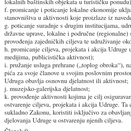
lokalnih baštinskih objekata u turističku ponudu)
f. promicanje i poticanje lokalne ekonomije ukl
stanovništva u aktivnosti koje proizlaze iz navede
g. poticanje suradnje s drugim institucijama, udr
državne uprave, lokalne i područne (regionalne)
provođenja zajedničkih ciljeva te udruživanje ok
h. promicanje ciljeva, projekata i akcija Udruge u
medijima, publicistička aktivnost);
i. pružanje usluga prehrane („toplog obroka“), n
pića za svoje članove u svojim poslovnim prosto
Udruga obavlja osnovnu djelatnost ili aktivnost;
j. muzejsko-galerijska djelatnost;
k. provođenje aktivnosti kojima je cilj osigurava
ostvarenje ciljeva, projekata i akcija Udruge. Ta 
sukladno Zakonu, koristiti isključivo za obavljan
djelovanja Udruge u ostvarenju njenih ciljeva.
Članak 9.