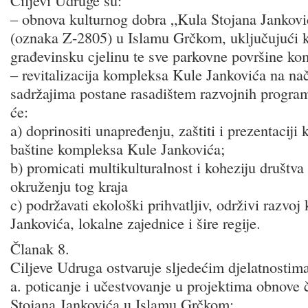
Ciljevi Udruge su:
– obnova kulturnog dobra „Kula Stojana Jankovi
(oznaka Z-2805) u Islamu Grčkom, uključujući
građevinsku cjelinu te sve parkovne površine ko
– revitalizacija kompleksa Kule Jankovića na nač
sadržajima postane rasadištem razvojnih program
će:
a) doprinositi unapređenju, zaštiti i prezentaciji 
baštine kompleksa Kule Jankovića;
b) promicati multikulturalnost i koheziju društv
okruženju tog kraja
c) podržavati ekološki prihvatljiv, održivi razvo
Jankovića, lokalne zajednice i šire regije.
Članak 8.
Ciljeve Udruga ostvaruje sljedećim djelatnostima
a. poticanje i učestvovanje u projektima obnove
Stojana Jankovića u Islamu Grčkom;