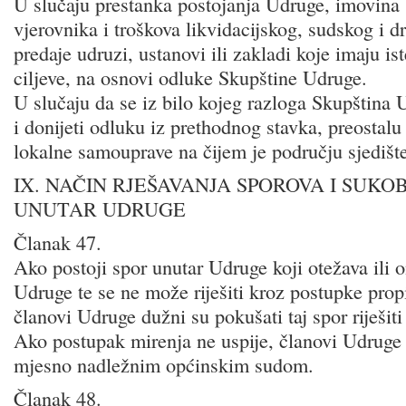
U slučaju prestanka postojanja Udruge, imovina
vjerovnika i troškova likvidacijskog, sudskog i d
predaje udruzi, ustanovi ili zakladi koje imaju iste
ciljeve, na osnovi odluke Skupštine Udruge.
U slučaju da se iz bilo kojeg razloga Skupština 
i donijeti odluku iz prethodnog stavka, preostalu
lokalne samouprave na čijem je području sjedišt
IX. NAČIN RJEŠAVANJA SPOROVA I SUKO
UNUTAR UDRUGE
Članak 47.
Ako postoji spor unutar Udruge koji otežava ili
Udruge te se ne može riješiti kroz postupke pro
članovi Udruge dužni su pokušati taj spor riješit
Ako postupak mirenja ne uspije, članovi Udruge 
mjesno nadležnim općinskim sudom.
Članak 48.