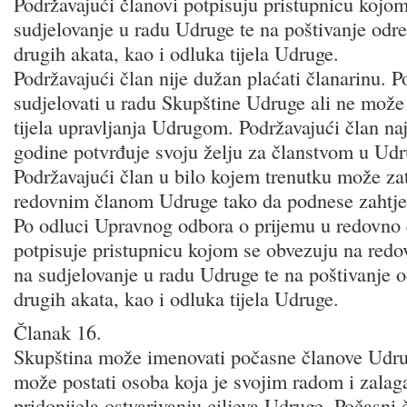
Podržavajući članovi potpisuju pristupnicu kojo
sudjelovanje u radu Udruge te na poštivanje odre
drugih akata, kao i odluka tijela Udruge.
Podržavajući član nije dužan plaćati članarinu. 
sudjelovati u radu Skupštine Udruge ali ne može bi
tijela upravljanja Udrugom. Podržavajući član n
godine potvrđuje svoju želju za članstvom u Udr
Podržavajući član u bilo kojem trenutku može zat
redovnim članom Udruge tako da podnese zahtj
Po odluci Upravnog odbora o prijemu u redovno 
potpisuje pristupnicu kojom se obvezuju na redov
na sudjelovanje u radu Udruge te na poštivanje o
drugih akata, kao i odluka tijela Udruge.
Članak 16.
Skupština može imenovati počasne članove Udr
može postati osoba koja je svojim radom i zala
pridonijela ostvarivanju ciljeva Udruge. Počasni 