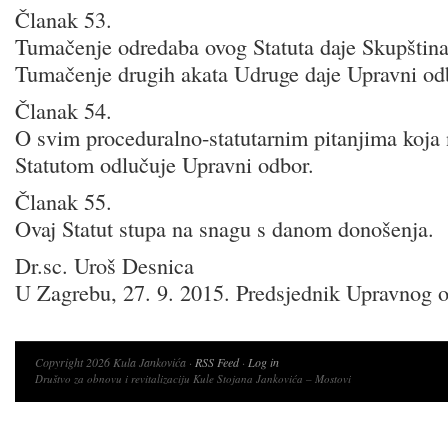
Članak 53.
Tumačenje odredaba ovog Statuta daje Skupštin
Tumačenje drugih akata Udruge daje Upravni od
Članak 54.
O svim proceduralno-statutarnim pitanjima koja
Statutom odlučuje Upravni odbor.
Članak 55.
Ovaj Statut stupa na snagu s danom donošenja.
Dr.sc. Uroš Desnica
U Zagrebu, 27. 9. 2015. Predsjednik Upravnog 
Copyright 2026 Kula Jankovića ·
RSS Feed
·
Log in
Društvo za obnovu i revitalizaciju Kule Stojana Jankovića – Mostovi