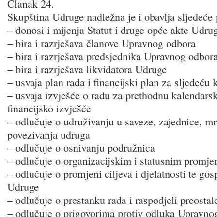
Članak 24.
Skupština Udruge nadležna je i obavlja sljedeće 
– donosi i mijenja Statut i druge opće akte Udru
– bira i razrješava članove Upravnog odbora
– bira i razrješava predsjednika Upravnog odbor
– bira i razrješava likvidatora Udruge
– usvaja plan rada i financijski plan za sljedeću
– usvaja izvješće o radu za prethodnu kalendars
financijsko izvješće
– odlučuje o udruživanju u saveze, zajednice, mr
povezivanja udruga
– odlučuje o osnivanju podružnica
– odlučuje o organizacijskim i statusnim prom
– odlučuje o promjeni ciljeva i djelatnosti te gos
Udruge
– odlučuje o prestanku rada i raspodjeli preosta
– odlučuje o prigovorima protiv odluka Upravno