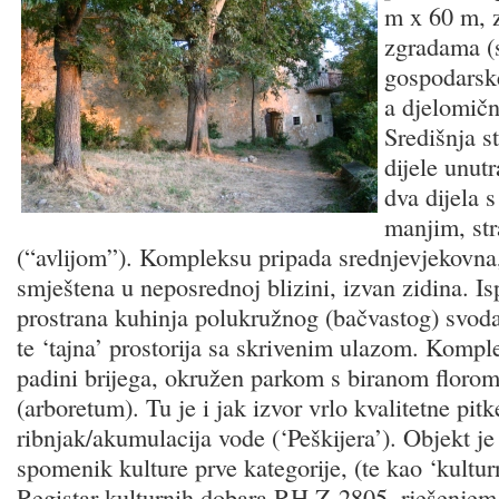
m x 60 m, 
zgradama (
gospodarske
a djelomič
Središnja s
dijele unut
dva dijela 
manjim, st
(“avlijom”). Kompleksu pripada srednjevjekovna
smještena u neposrednoj blizini, izvan zidina. Is
prostrana kuhinja polukružnog (bačvastog) svoda
te ‘tajna’ prostorija sa skrivenim ulazom. Kompl
padini brijega, okružen parkom s biranom florom 
(arboretum). Tu je i jak izvor vrlo kvalitetne pit
ribnjak/akumulacija vode (‘Peškijera’). Objekt je
spomenik kulture prve kategorije, (te kao ‘kultu
Registar kulturnih dobara RH Z-2805, rješenjem 