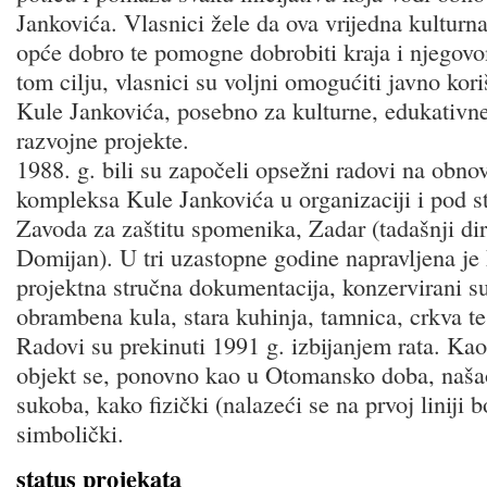
Jankovića. Vlasnici žele da ova vrijedna kulturna
opće dobro te pomogne dobrobiti kraja i njegov
tom cilju, vlasnici su voljni omogućiti javno kori
Kule Jankovića, posebno za kulturne, edukativne,
razvojne projekte.
1988. g. bili su započeli opsežni radovi na obnovi
kompleksa Kule Jankovića u organizaciji i pod 
Zavoda za zaštitu spomenika, Zadar (tadašnji di
Domijan). U tri uzastopne godine napravljena je 
projektna stručna dokumentacija, konzervirani su
obrambena kula, stara kuhinja, tamnica, crkva te
Radovi su prekinuti 1991 g. izbijanjem rata. Kao
objekt se, ponovno kao u Otomansko doba, našao
sukoba, kako fizički (nalazeći se na prvoj liniji b
simbolički.
status projekata