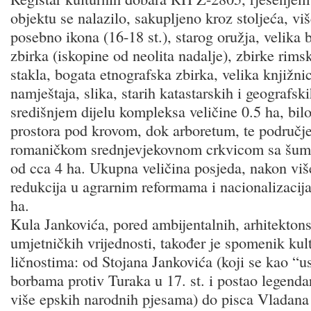
objektu se nalazilo, sakupljeno kroz stoljeća, vi
posebno ikona (16-18 st.), starog oružja, velika 
zbirka (iskopine od neolita nadalje), zbirke rim
stakla, bogata etnografska zbirka, velika knjižnic
namještaja, slika, starih katastarskih i geografski
središnjem dijelu kompleksa veličine 0.5 ha, bi
prostora pod krovom, dok arboretum, te područje
romaničkom srednjevjekovnom crkvicom sa šum
od cca 4 ha. Ukupna veličina posjeda, nakon viš
redukcija u agrarnim reformama i nacionalizacij
ha.
Kula Jankovića, pored ambijentalnih, arhitektons
umjetničkih vrijednosti, također je spomenik kul
ličnostima: od Stojana Jankovića (koji se kao “u
borbama protiv Turaka u 17. st. i postao legenda
više epskih narodnih pjesama) do pisca Vladana 