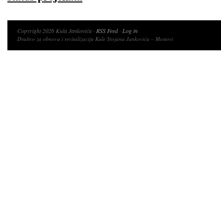
Copyright 2026 Kula Jankovića ·
RSS Feed
·
Log in
Društvo za obnovu i revitalizaciju Kule Stojana Jankovića – Mostovi