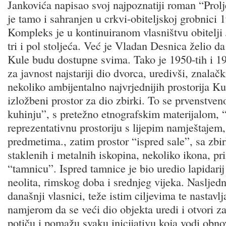
Jankovića napisao svoj najpoznatiji roman “Prolj
je tamo i sahranjen u crkvi-obiteljskoj grobnici 1
Kompleks je u kontinuiranom vlasništvu obitelji
tri i pol stoljeća. Već je Vladan Desnica želio da 
Kule budu dostupne svima. Tako je 1950-tih i 19
za javnost najstariji dio dvorca, uredivši, znalač
nekoliko ambijentalno najvrjednijih prostorija Ku
izložbeni prostor za dio zbirki. To se prvenstven
kuhinju”, s pretežno etnografskim materijalom, 
reprezentativnu prostoriju s lijepim namještajem
predmetima., zatim prostor “ispred sale”, sa zbi
staklenih i metalnih iskopina, nekoliko ikona, pri
“tamnicu”. Ispred tamnice je bio uredio lapidarij
neolita, rimskog doba i srednjeg vijeka. Nasljed
današnji vlasnici, teže istim ciljevima te nastavlj
namjerom da se veći dio objekta uredi i otvori za
potiču i pomažu svaku inicijativu koja vodi obnovi