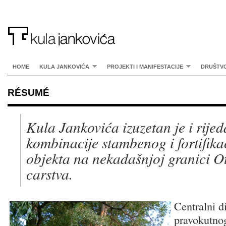
HOME
KULA JANKOVIĆA
PROJEKTI I MANIFESTACIJE
DRUŠTV
RÉSUMÉ
Kula Jankovića izuzetan je i rije
kombinacije stambenog i fortifika
objekta na nekadašnjoj granici 
carstva.
Centralni d
pravokutnog