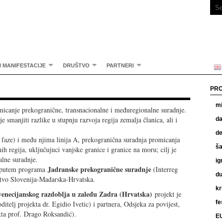
I MANIFESTACIJE
DRUŠTVO
PARTNERI
PRO
mi
omicanje prekogranične, transnacionalne i međuregionalne suradnje.
 smanjiti razlike u stupnju razvoja regija zemalja članica, ali i
da
de
reće faze) i među njima linija A, prekogranična suradnja promicanja
ša
h regija, uključujuci vanjske granice i granice na moru; cilj je
alne suradnje.
ig
Jadranske prekogranične suradnje
je putem programa
(Interreg
du
stvo Slovenija-Madarska-Hrvatska.
kr
z venecijanskog razdoblja u zaleđu Zadra (Hrvatska)
projekt je
fe
itelj projekta dr. Egidio Ivetic) i partnera, Odsjeka za povijest,
ekta prof. Drago Roksandić).
EU