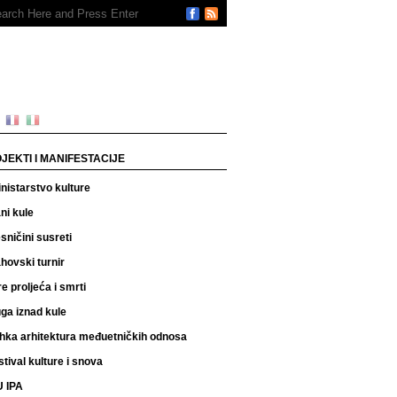
JEKTI I MANIFESTACIJE
nistarstvo kulture
ni kule
sničini susreti
hovski turnir
re proljeća i smrti
ga iznad kule
hka arhitektura međuetničkih odnosa
stival kulture i snova
 IPA