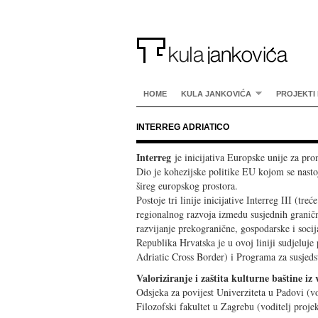
HOME
KULA JANKOVIĆA
PROJEKTI 
INTERREG ADRIATICO
Interreg
je inicijativa Europske unije za pr
Dio je kohezijske politike EU kojom se nastoje
šireg europskog prostora.
Postoje tri linije inicijative Interreg III (t
regionalnog razvoja izmedu susjednih granični
razvijanje prekogranične, gospodarske i socij
Republika Hrvatska je u ovoj liniji sudjelu
Adriatic Cross Border) i Programa za susjed
Valoriziranje i zaštita kulturne baštine i
Odsjeka za povijest Univerziteta u Padovi (vod
Filozofski fakultet u Zagrebu (voditelj proj