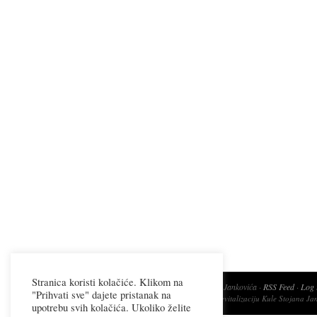
Stranica koristi kolačiće. Klikom na
Copyright 2026 Kula Jankovića ·
RSS Feed
·
Log 
"Prihvati sve" dajete pristanak na
Društvo za obnovu i revitalizaciju Kule Stojana Ja
upotrebu svih kolačića. Ukoliko želite