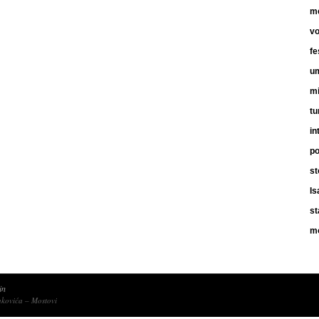
me
vo
fe
um
m
tu
in
po
st
Is
st
m
in
nkovića – Mostovi