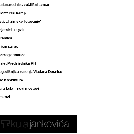
đunarodni sveučilišni centar
lonterski kamp
stival ‘zimsko ljetovanje’
jetnici u egzilu
iramida
rism cares
terreg adriatico
sjet Predsjednika RH
ogodišnjica rođenja Vladana Desnice
ao Koshimura
ara kula – novi mostovi
ostovi