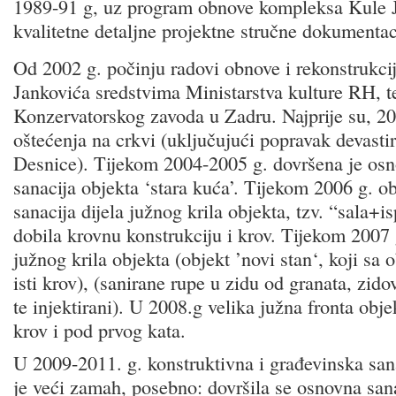
1989-91 g, uz program obnove kompleksa Kule J
kvalitetne detaljne projektne stručne dokumentac
Od 2002 g. počinju radovi obnove i rekonstrukc
Jankovića sredstvima Ministarstva kulture RH, t
Konzervatorskog zavoda u Zadru. Najprije su, 20
oštećenja na crkvi (uključujući popravak devast
Desnice). Tijekom 2004-2005 g. dovršena je os
sanacija objekta ‘stara kuća’. Tijekom 2006 g. o
sanacija dijela južnog krila objekta, tzv. “sala+is
dobila krovnu konstrukciju i krov. Tijekom 2007 
južnog krila objekta (objekt ’novi stan‘, koji sa o
isti krov), (sanirane rupe u zidu od granata, zid
te injektirani). U 2008.g velika južna fronta obje
krov i pod prvog kata.
U 2009-2011. g. konstruktivna i građevinska san
je veći zamah, posebno: dovršila se osnovna san