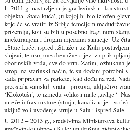
su bitni preduvjeti za odvijanje više aktivnosti u
U 2011 g. nastavljena je građevinska i konstrukt
objekta ‘Stara kuća’, (u kojoj bi bio izložen glav
koje će se vratiti iz Srbije temeljem međudržav
prizemlja, koji su bili u posebno fragilnom stanj
injektiranjem i drugim mjerama sanacije. Uz čita
„Stare kuće, ispred „Straže i uz Kulu postavljeni
slojevi, te ukopane drenažne cijevi za prikupljan
oborinskih voda, sve do vrta. Zatim, ožbukana je
strop, na starinski način, te su dodani potrebni sl
sada pripravan za parkete, kad dođu na red. Nada
preostala vanjskih vrata i prozora, uključivo vra
‘Klokotuši’, te između velike i male „avlije“. Nas
mreže infrastrukture (struja, kanalizacije i vode
uključivo i uvođenje struje u Salu i ispred Sale.
U 2012 – 2013 g., sredstvima Ministarstva kultu
građevinska obnova Kule: unutrašnja hidroizolac