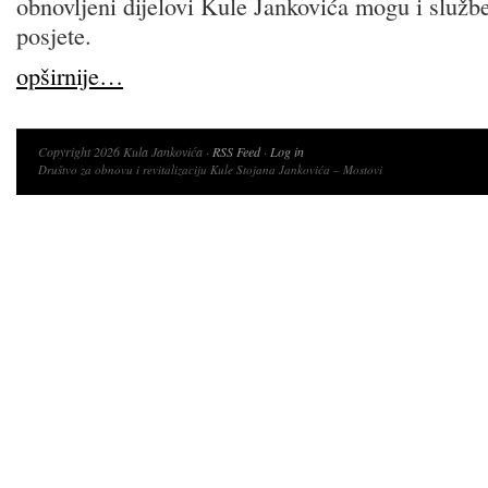
obnovljeni dijelovi Kule Jankovića mogu i služben
posjete.
opširnije…
Copyright 2026 Kula Jankovića ·
RSS Feed
·
Log in
Društvo za obnovu i revitalizaciju Kule Stojana Jankovića – Mostovi