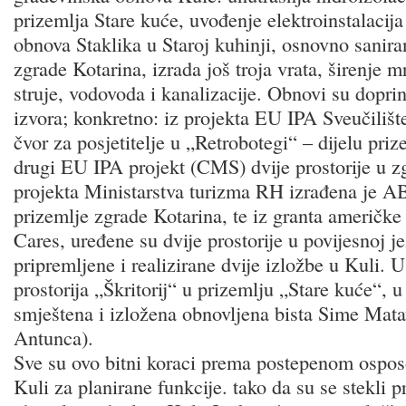
prizemlja Stare kuće, uvođenje elektroinstalacija
obnova Staklika u Staroj kuhinji, osnovno sanir
zgrade Kotarina, izrada još troja vrata, širenje m
struje, vodovoda i kanalizacije. Obnovi su doprin
izvora; konkretno: iz projekta EU IPA Sveučilište
čvor za posjetitelje u „Retrobotegi“ – dijelu priz
drugi EU IPA projekt (CMS) dvije prostorije u z
projekta Ministarstva turizma RH izrađena je A
prizemlje zgrade Kotarina, te iz granta američk
Cares, uređene su dvije prostorije u povijesnoj j
pripremljene i realizirane dvije izložbe u Kuli. 
prostorija „Škritorij“ u prizemlju „Stare kuće“, 
smještena i izložena obnovljena bista Sime Mata
Antunca).
Sve su ovo bitni koraci prema postepenom ospos
Kuli za planirane funkcije. tako da su se stekli p