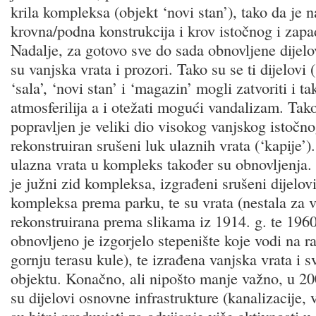
krila kompleksa (objekt ‘novi stan’), tako da je 
krovna/podna konstrukcija i krov istočnog i zapa
Nadalje, za gotovo sve do sada obnovljene dijel
su vanjska vrata i prozori. Tako su se ti dijelovi (
‘sala’, ‘novi stan’ i ‘magazin’ mogli zatvoriti i tak
atmosferilija a i otežati mogući vandalizam. Tako
popravljen je veliki dio visokog vanjskog istočn
rekonstruiran srušeni luk ulaznih vrata (‘kapije’)
ulazna vrata u kompleks također su obnovljenja.
je južni zid kompleksa, izgrađeni srušeni dijelovi
kompleksa prema parku, te su vrata (nestala za v
rekonstruirana prema slikama iz 1914. g. te 1960
obnovljeno je izgorjelo stepenište koje vodi na r
gornju terasu kule), te izrađena vanjska vrata i s
objektu. Konačno, ali nipošto manje važno, u 20
su dijelovi osnovne infrastrukture (kanalizacije, 