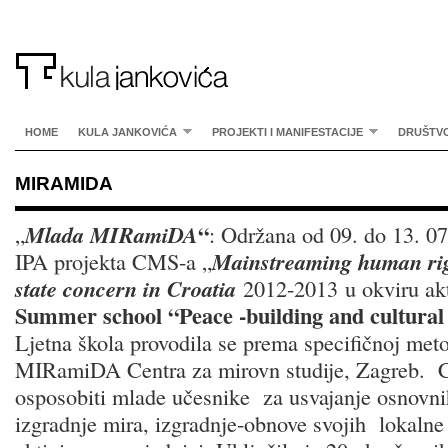
HOME
KULA JANKOVIĆA
PROJEKTI I MANIFESTACIJE
DRUŠTV
MIRAMIDA
“
„
Mlada MIRamiDA
: Održana od 09. do 13. 
IPA projekta CMS-a „
Mainstreaming human righ
state concern in Croatia
2012-2013 u okviru ak
Summer school “Peace -building and cultural
Ljetna škola provodila se prema specifičnoj meto
MIRamiDA Centra za mirovn studije, Zagreb. Ci
osposobiti mlade učesnike za usvajanje osnovni
izgradnje mira, izgradnje-obnove svojih lokalne 