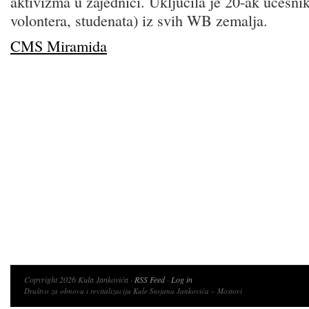
aktivizma u zajednici. Uključila je 20-ak učesnik
volontera, studenata) iz svih WB zemalja.
CMS Miramida
Copyright 2026 Kula Jankovića ·
RSS Feed
·
Log in
Društvo za obnovu i revitalizaciju Kule Stojana Jankovića – Mostovi