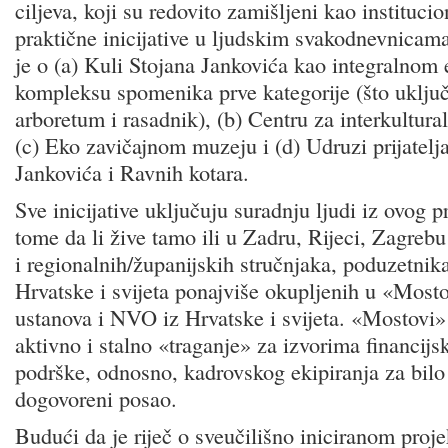
ciljeva, koji su redovito zamišljeni kao institucio
praktične inicijative u ljudskim svakodnevnicama
je o (a) Kuli Stojana Jankovića kao integralnom
kompleksu spomenika prve kategorije (što uključ
arboretum i rasadnik), (b) Centru za interkultural
(c) Eko zavičajnom muzeju i (d) Udruzi prijatelj
Jankovića i Ravnih kotara.
Sve inicijative uključuju suradnju ljudi iz ovog 
tome da li žive tamo ili u Zadru, Rijeci, Zagrebu 
i regionalnih/županijskih stručnjaka, poduzetnika 
Hrvatske i svijeta ponajviše okupljenih u «Most
ustanova i NVO iz Hrvatske i svijeta. «Mostovi»
aktivno i stalno «traganje» za izvorima financijsk
podrške, odnosno, kadrovskog ekipiranja za bilo
dogovoreni posao.
Budući da je riječ o sveučilišno iniciranom proj