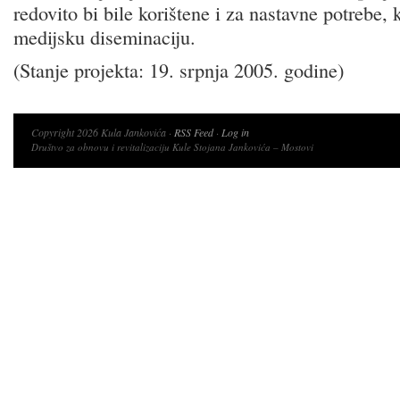
redovito bi bile korištene i za nastavne potrebe,
medijsku diseminaciju.
(Stanje projekta: 19. srpnja 2005. godine)
Copyright 2026 Kula Jankovića ·
RSS Feed
·
Log in
Društvo za obnovu i revitalizaciju Kule Stojana Jankovića – Mostovi