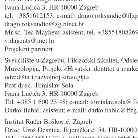
Ivana Lučića 3, HR-10000 Zagreb
tel. +3851612153; e-mail: drago.roksandic@ffzg
drago.roksandic@zg.htnet.hr
Mr.sc. Tea Mayhew, asistent; tel. +38551808269
vidagents@inet.hr
Projektni partneri
Sveučilište u Zagrebu, Filozofski fakultet, Odsje
Muzeologija, Projekt «Hrvatski identitet u marke
odredišta i razvojnoj strategiji»
Prof.dr.sc. Tomislav Šola
Ivana Lučića 3, HR-10000 Zagreb
Tel. +385 1 600 23 48; e-mail: tomislav.sola@ff
Darko Babić, asistent; e-mail: darko.babic@ffzg
Institut Ruđer Bošković, Zagreb
Dr.sc. Uroš Desnica, Bijenička c. 54, HR-10000
Tel: +38514561173; e-mail: uros.desnica@irb.h