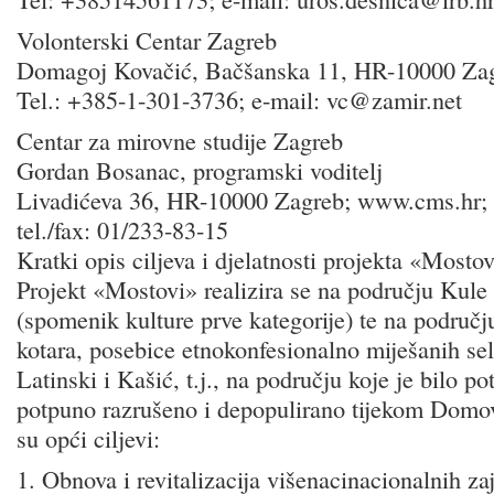
Volonterski Centar Zagreb
Domagoj Kovačić, Bačšanska 11, HR-10000 Za
Tel.: +385-1-301-3736; e-mail: vc@zamir.net
Centar za mirovne studije Zagreb
Gordan Bosanac, programski voditelj
Livadićeva 36, HR-10000 Zagreb; www.cms.hr;
tel./fax: 01/233-83-15
Kratki opis ciljeva i djelatnosti projekta «Mosto
Projekt «Mostovi» realizira se na području Kule
(spomenik kulture prve kategorije) te na područ
kotara, posebice etnokonfesionalno miješanih se
Latinski i Kašić, t.j., na području koje je bilo p
potpuno razrušeno i depopulirano tijekom Domov
su opći ciljevi:
1. Obnova i revitalizacija višenacinacionalnih z