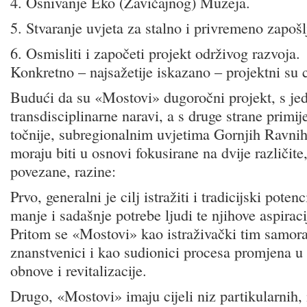
4. Osnivanje Eko (Zavičajnog) Muzeja.
5. Stvaranje uvjeta za stalno i privremeno zapošl
6. Osmisliti i započeti projekt održivog razvoja.
Konkretno – najsažetije iskazano – projektni su ci
Budući da su «Mostovi» dugoročni projekt, s jed
transdisciplinarne naravi, a s druge strane primij
točnije, subregionalnim uvjetima Gornjih Ravnih 
moraju biti u osnovi fokusirane na dvije različi
povezane, razine:
Prvo, generalni je cilj istražiti i tradicijski potenci
manje i sadašnje potrebe ljudi te njihove aspiraci
Pritom se «Mostovi» kao istraživački tim samora
znanstvenici i kao sudionici procesa promjena u 
obnove i revitalizacije.
Drugo, «Mostovi» imaju cijeli niz partikularnih