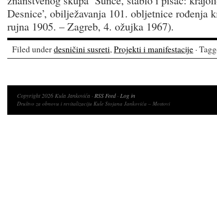
znanstvenog skupa ‘Sunce, stablo i pisac: krajol
Desnice’, obilježavanja 101. obljetnice rođenja k
rujna 1905. – Zagreb, 4. ožujka 1967).
Filed under
desničini susreti
,
Projekti i manifestacije
· Tagg
Copyright 2026 Kula Jankovića ·
RSS Feed
·
Log in
Društvo za obnovu i revitalizaciju Kule Stojana Jankovića – Mostovi