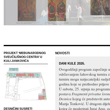
PROJEKT ‘MEĐUNARODNOG
NOVOSTI
SVEUČILIŠNOG CENTRA’ U
KULI JANKOVIĆA
DANI KULE 2026.
Ovogodišnji program započinje u 
održavanjem šahovskog turnira 
turniru mogu natjecateljski sudj
godina koje se prethodno prijave 
U subotu, 25. srpnja na programu
postava
Fragmenti privatne krono
Desnica
kojeg će predstaviti autor
Marija Tonković. U drugom dijelu
kojeg će moderirati Juraj Aras, od
DESNIČINI SUSRETI