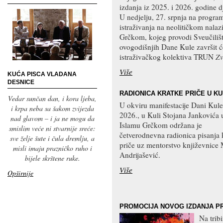
izdanja iz 2025. i 2026. godine 
U nedjelju, 27. srpnja na program
istraživanja na neolitičkom nala
Grčkom, kojeg provodi Sveučiliš
ovogodišnjih Dane Kule završit 
istraživačkog kolektiva TRUN
Zv
Više
KUĆA PISCA VLADANA
DESNICE
RADIONICA KRATKE PRIČE U KU
Vedar sunčan dan, i kora ljeba,
U okviru manifestacije Dani Kule
i krpa neba sa šakom zvijezda
2026., u Kuli Stojana Jankovića 
nad glavom – i ja ne mogu da
Islamu Grčkom održana je
smislim veće ni stvarnije sreće:
četverodnevna radionica pisanja 
sve želje šute i čula dremlju, a
priče uz mentorstvo književnice 
misli imaju prazničko ruho i
Andrijašević.
bijele skrštene ruke.
Više
Opširnije
PROMOCIJA NOVOG IZDANJA P
Na trib