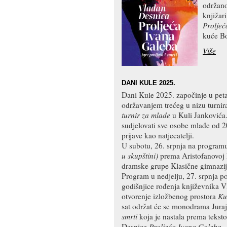
održano
knjižar
Proljeć
kuće B
Više
DANI KULE 2025.
Dani Kule 2025. započinje u peta
održavanjem trećeg u nizu turni
turnir za mlade
u Kuli Jankovića.
sudjelovati sve osobe mlađe od 2
prijave kao natjecatelji.
U subotu, 26. srpnja na program
u skupštini)
prema Aristofanovoj 
dramske grupe Klasične gimnazij
Program u nedjelju, 27. srpnja p
godišnjice rođenja književnika Vl
otvorenje izložbenog prostora
Ku
sat održat će se monodrama Jura
smrti
koja je nastala prema teks
Desnice
Proljeća Ivana Galeba
.