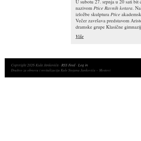
U subotu 27. srpnja u 20 sati bi
nazivom
Ptice Ravnih kotara
. Na
izložbe skulptura
Ptice
akademske 
Večer završava predstavom Aris
dramske grupe Klasične gimnazij
Više
Copyright 2026 Kula Jankovića ·
RSS Feed
·
Log in
Društvo za obnovu i revitalizaciju Kule Stojana Jankovića – Mostovi