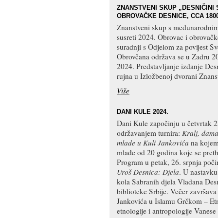
ZNANSTVENI SKUP „DESNIČINI 
OBROVAČKE DESNICE, CCA 1800.
Znanstveni skup s međunarodnim
susreti 2024. Obrovac i obrovačk
suradnji s Odjelom za povijest S
Obrovčana održava se u Zadru 20.
2024. Predstavljanje izdanje Desn
rujna u Izložbenoj dvorani Znans
Više
DANI KULE 2024.
Dani Kule započinju u četvrtak 25
održavanjem turnira:
Kralj, dama
mlade u Kuli Jankovića
na kojem
mlađe od 20 godina koje se pretho
Program u petak, 26. srpnja poči
Uroš Desnica: Djela
. U nastavku
kola Sabranih djela Vladana Des
biblioteke Srbije. Večer završav
Jankovića u Islamu Grčkom – Etn
etnologije i antropologije Vanese