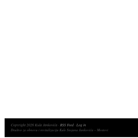
Copyright 2026 Kula Jankovića ·
RSS Feed
·
Log in
Društvo za obnovu i revitalizaciju Kule Stojana Jankovića – Mostovi