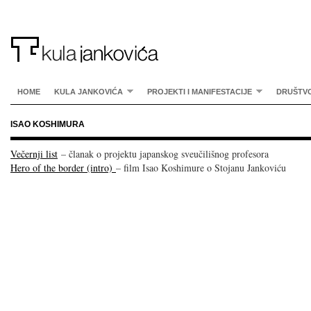
HOME
KULA JANKOVIĆA
PROJEKTI I MANIFESTACIJE
DRUŠTV
ISAO KOSHIMURA
Večernji list
– članak o projektu japanskog sveučilišnog profesora
Hero of the border (intro)
– film Isao Koshimure o Stojanu Jankoviću