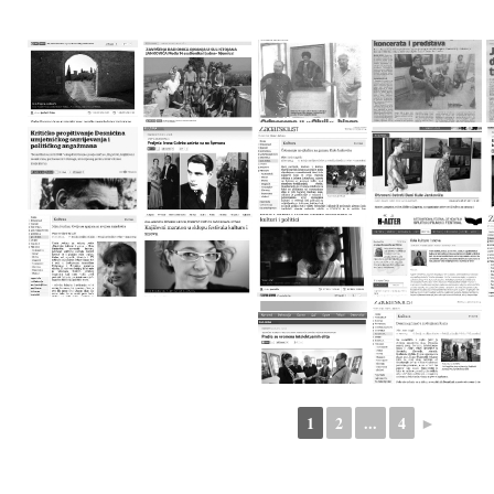
1
2
...
4
►