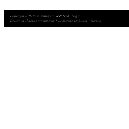
Copyright 2026 Kula Jankovića ·
RSS Feed
·
Log in
Društvo za obnovu i revitalizaciju Kule Stojana Jankovića – Mostovi