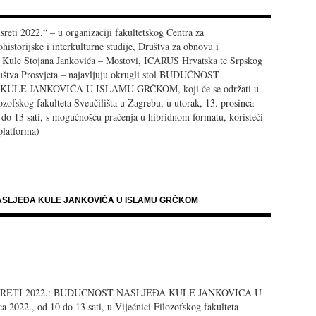
sreti 2022.“ – u organizaciji fakultetskog Centra za
istorijske i interkulturne studije, Društva za obnovu i
ju Kule Stojana Jankovića – Mostovi, ICARUS Hrvatska te Srpskog
uštva Prosvjeta – najavljuju okrugli stol BUDUĆNOST
ULE JANKOVIĆA U ISLAMU GRČKOM, koji će se održati u
ozofskog fakulteta Sveučilišta u Zagrebu, u utorak, 13. prosinca
 do 13 sati, s mogućnošću praćenja u hibridnom formatu, koristeći
latforma)
 NASLJEĐA KULE JANKOVIĆA U ISLAMU GRČKOM
 SUSRETI 2022.: BUDUĆNOST NASLJEĐA KULE JANKOVIĆA U
022., od 10 do 13 sati, u Vijećnici Filozofskog fakulteta