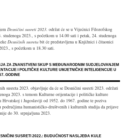
njem
Desničini susreti 2023.
održat će se u Vijećnici Filozofskog
3. studenoga 2023., s početkom u 14.00 sati i petak, 24. studenoga
oteke
Desničnih susreta
bit će predstavljena u Knjižnici i čitaonici
2023., s početkom u 18.30 sati.
ENJA ZA ZNANSTVENI SKUP S MEĐUNARODNIM SUDJELOVANJEM
ENTACIJE I POLITIČKE KULTURE UMJETNIČKE INTELIGENCIJE U
67. GODINE
h susreta 2023. objavljuje da će se Desničini susreti 2023. održati
enoga 2023. s temom Kulturne orijentacije i političke kulture
u Hrvatskoj i Jugoslaviji od 1952. do 1967. godine te poziva
 u područjima humanističko-društvenih i kulturnih studija da prijave
nije do 30. srpnja/juna 2023.
NIČINI SUSRETI 2022.: BUDUĆNOST NASLJEĐA KULE