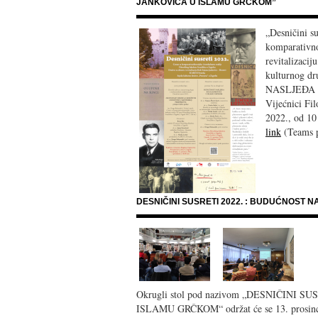
JANKOVIĆA U ISLAMU GRČKOM”
„Desničini su
komparativnoh
revitalizaci
kulturnog dr
NASLJEĐA K
Vijećnici Fil
2022., od 10
link
(Teams p
DESNIČINI SUSRETI 2022. : BUDUĆNOST
Okrugli stol pod nazivom „DESNIČINI
ISLAMU GRČKOM“ održat će se 13. prosinca 2