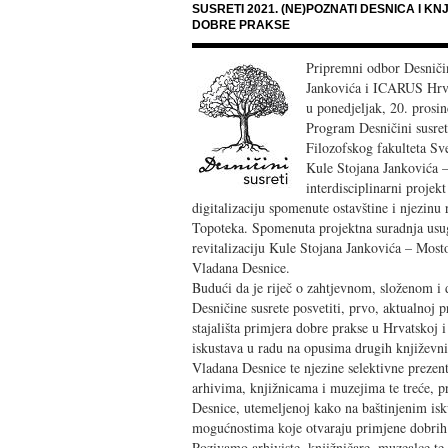
SUSRETI 2021. (NE)POZNATI DESNICA I K
DOBRE PRAKSE
Pripremni odbor Desničin
Jankovića i ICARUS Hrvat
u ponedjeljak, 20. prosi
Program Desničini susreti
Filozofskog fakulteta Sv
Kule Stojana Jankovića –
interdisciplinarni projek
digitalizaciju spomenute ostavštine i njezin
Topoteka. Spomenuta projektna suradnja usu
revitalizaciju Kule Stojana Jankovića – Most
Vladana Desnice.
Budući da je riječ o zahtjevnom, složenom i
Desničine susrete posvetiti, prvo, aktualnoj p
stajališta primjera dobre prakse u Hrvatskoj
iskustava u radu na opusima drugih književnik
Vladana Desnice te njezine selektivne prezent
arhivima, knjižnicama i muzejima te treće, p
Desnice, utemeljenoj kako na baštinjenim isk
mogućnostima koje otvaraju primjene dobrih 
Pozivamo arhiviste, knjižničare, muzealce te, 