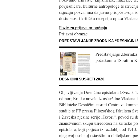
povjesničare, kulturne antropologe te stručn
osjećaju pozvanima da javno priopće svoja isk
dostupnost i kritičku recepciju opusa Vladan
Poziv za prijavu priopćenja
Prijavni obrazac
PREDSTAVLJANJE ZBORNIKA “DESNIČINI S
Predstavljanje Zbornika “
početkom u 18 sati, u Kn
DESNIČINI SUSRETI 2020.
Objavljivanje Desničina epistolara (Svezak 1
odmor; Kratke novele iz ostavštine Vladana D
Biblioteke Desničini susreti Centra za kompar
studije te FF pressa Filozofskog fakulteta Sv
i 2.sveska njezine serije „Izvori“, povod su 
znanstvenom skupu usredotoči na kritičko pro
epistolara, koji potječu iz razdoblja od 1910
njegovoj osobnoj ostavštini u obiteljskom pos