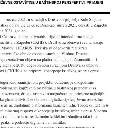
NJIŽEVNE OSTAVŠTINE U BAŠTINSKOJ PERSPEKTIVI: PRIMJERI
ih susreta 2021. u suradnji s Društvom prijatelja Kule Stojana
ska objavljuje da će se Desničini susreti 2021. održati u Zagrebu
nca 2021. godine.
 Centra za komparativnohistorijske i interkulturne studije
eučilišta u Zagrebu (CKHIS), Društvo za obnovu i revitalizaciju
 Mostovi i ICARUS Hrvatska su dogovorili realizirati
t arhivističke obrade osobne ostavštine Vladana Desnice,
u reprezentativnu objavu na platformama poput Znameniti.hr i
glašena je 2019. dogovorenom suradnjom Društva za obnovu i
ovi i CKHIS-a na pripremi koncepcije kritičkog izdanja opusa
 dugoročno zamišljenom projektu, odlučeno je ovogodišnje
roblematici književnih ostavština u baštinskoj perspektivi sa
 i inozemstvu, drugo, raspravi o mogućnostima primjene najboljih
a glede arhivističke obrade i digitalizacije književne ostavštine
acije na digitalnim platformama (Znameniti.hr, Topoteka itd.) ili u
reliminarnoj raspravi o koncepciji kritičkog izdanja opusa Vladana
ustvima u radu na realiziranim kritičkim izdanjima tako i na
praksi u području digitalne humanistike.
kao i uvijek dosada, povjesničare i teoretičare književnosti,