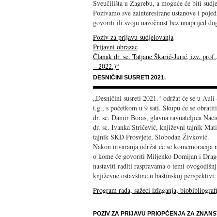
Sveučilišta u Zagrebu, a moguće će biti sudje
Pozivamo sve zainteresirane ustanove i pojed
govoriti ili svoju nazočnost bez unaprijed d
Poziv za prijavu sudjelovanja
Prijavni obrazac
Članak dr. sc. Tatjane Škarić-Jurić, izv. pro
– 2022.)“
DESNIČINI SUSRETI 2021.
„Desničini susreti 2021.“ održat će se u Auli
t.g., s početkom u 9 sati. Skupu će se obratit
dr. sc. Damir Boras, glavna ravnateljica Nacio
dr. sc. Ivanka Stričević, književni tajnik Mat
tajnik SKD Prosvjete, Slobodan Živković.
Nakon otvaranja održat će se komemoracija
o kome će govoriti Miljenko Domijan i Drag
nastaviti raditi raspravama o temi ovogodišnj
književne ostavštine u baštinskoj perspektivi
Program rada, sažeci izlaganja, biobibliograf
POZIV ZA PRIJAVU PRIOPĆENJA ZA ZNAN