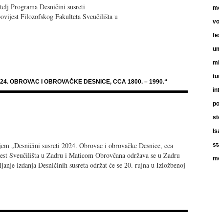
telj Programa Desničini susreti
me
povijest Filozofskog Fakulteta Sveučilišta u
vo
fe
um
m
tu
24. OBROVAC I OBROVAČKE DESNICE, CCA 1800. – 1990.“
in
po
st
Is
em „Desničini susreti 2024. Obrovac i obrovačke Desnice, cca
st
jest Sveučilišta u Zadru i Maticom Obrovčana održava se u Zadru
m
janje izdanja Desničinih susreta održat će se 20. rujna u Izložbenoj