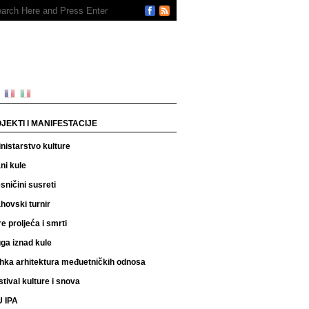
JEKTI I MANIFESTACIJE
nistarstvo kulture
ni kule
sničini susreti
hovski turnir
re proljeća i smrti
ga iznad kule
hka arhitektura međuetničkih odnosa
stival kulture i snova
 IPA