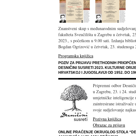
Znanstveni skup s međunarodnim sudjelova
fakulteta Sveučilišta u Zagrebu u četvrtak, 2
2023., s početkom u 9.00 sati. Izdanja bibli
Bogdan Ogrizović u četvrtak, 23. studenoga 
Programska knjižica
POZIV ZA PRIJAVU PRETHODNIH PRIOPĆ
DESNIČINI SUSRETI 2023. KULTURNE ORIJ
HRVATSKOJ I JUGOSLAVIJI OD 1952. DO 19
Pripremni odbor Desničini
u Zagrebu, 23. i 24. stud
umjetničke inteligencije 
zaintresirane istraživače
svoje sudjelovanje najkas
Pozivna knjižica
Obrazac za prijavu
ONLINE PRAĆENJE OKRUGLOG STOLA “DES