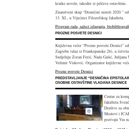
kratke novele, također iz piščeve ostavštine.
Znanstveni skup “Desničini susreti 2020.” održ
13. XI., u Vijećnici Filozofskog fakulteta.
Program rada, sažeci izlaganja, biobibliograf
PROZNE POSVETE DESNICI
Književna večer “Prozne posvete Desnici” od
Zagrebu (ulaz iz Frankopanske 26), u četvrtak
Sudjeluju Zoran Ferić, Nada Gašić, Julijana 
Velimir Visković. Organizator književne veče
Prozne posvete Desnici
PREDSTAVLJANJE “DESNIČINA EPISTOLARA
OSOBNE OSTAVŠTINE VLADANA DESNICE
Centar za kompa
fakulteta Sveuč
Društvo za obn
Mostovi i ICA
pozivaju Vas na