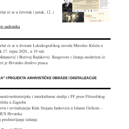
at će se u četvrtak i petak, 12. i
ije sudionika
ržat će se u dvorani Leksikografskog zavoda Miroslav Krleža u
 17. rujna 2020., u 19 sati.
Matanović i Borivoj Radaković. Razgovore i čitanja moderirat će
ri je Hrvatsko društvo pisaca.
” I PROJEKTA ARHIVISTIČKE OBRADE I DIGITALIZACIJE
rativnohistorijske i interkulturne studije i FF press Filozofskog
ilišta u Zagrebu
ovu i revitalizaciju Kule Stojana Jankovića u Islamu Grčkom –
RUS Hrvatska
 predstavljanje izdanja