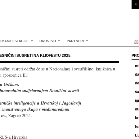
I MANIFESTACIJE
DRUŠTVO
PARTNERI
SNIČINI SUSRETI NA KLIOFESTU 2025.
PRO
mi
ničini susreti održat će se u Nacionalnoj i sveučilišnoj knjižnica u
i (pozornica II.)
da
de
mu Grčkom:
đunarodnim sudjelovanjem Desničini susreti
ša
ig
etničke inteligencije u Hrvatskoj i Jugoslaviji
sa znanstvenoga skupa s međunarodnim
du
ess, Zagreb 2024.
kr
fe
EU
ARUS-a Hrvatska