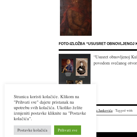
FOTO-IZLOŽBA “USUSRET OBNOVLJENOJ K
“Ususret obnovljenoj Kul
povodom svečanog otvore
Stranica koristi kolačiće. Klikom na
"Prihvati sve" dajete pristanak na
upotrebu svih kolačića. Ukoliko želite
Filed under
izložbe
,
Kula Jankovića
· Tagged with
izmjeniti postavke kliknite na "Postavke
kolačića".
Postavke kolačića
Prihvati sve