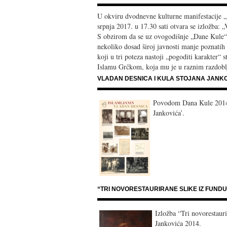
U okviru dvodnevne kulturne manifestacije 
srpnja 2017. u 17.30 sati otvara se izložba: 
S obzirom da se uz ovogodišnje „Dane Kule“ 
nekoliko dosad široj javnosti manje poznatih 
koji u tri poteza nastoji „pogoditi karakter“
Islamu Grčkom, koja mu je u raznim razdoblj
VLADAN DESNICA I KULA STOJANA JANK
Povodom Dana Kule 2014. 
Jankovića’.
“TRI NOVORESTAURIRANE SLIKE IZ FUND
Izložba “Tri novorestaur
Jankovića 2014.