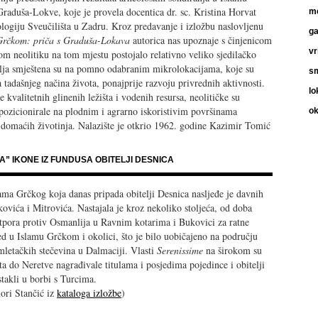
raduša-Lokve, koje je provela docentica dr. sc. Kristina Horvat
m
ologiju Sveučilišta u Zadru. Kroz predavanje i izložbu naslovljenu
ga
 Grčkom: priča s Graduša-Lokava
autorica nas upoznaje s činjenicom
vr
om neolitiku na tom mjestu postojalo relativno veliko sjedilačko
selja smještena su na pomno odabranim mikrolokacijama, koje su
sm
tadašnjeg načina života, ponajprije razvoju privrednih aktivnosti.
lo
kvalitetnih glinenih ležišta i vodenih resursa, neolitičke su
 pozicionirale na plodnim i agrarno iskoristivim površinama
ok
 domaćih životinja. Nalazište je otkrio 1962. godine Kazimir Tomić
 IKONE IZ FUNDUSA OBITELJI DESNICA
ama Grčkog koja danas pripada obitelji Desnica nasljeđe je davnih
nkovića i Mitrovića. Nastajala je kroz nekoliko stoljeća, od doba
tpora protiv Osmanlija u Ravnim kotarima i Bukovici za ratne
ed u Islamu Grčkom i okolici, što je bilo uobičajeno na području
mletačkih stečevina u Dalmaciji. Vlasti
Serenissime
na širokom su
a do Neretve nagrađivale titulama i posjedima pojedince i obitelji
stakli u borbi s Turcima.
ori Stančić iz
kataloga izložbe
)