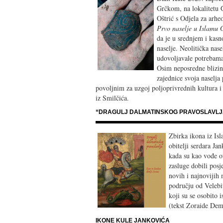
Grčkom, na lokalitetu G
Oštrić s Odjela za arhe
Prvo naselje u Islamu
da je u srednjem i kasn
naselje. Neolitička na
udovoljavale potrebama 
Osim neposredne blizine 
zajednice svoja naselja
povoljnim za uzgoj poljoprivrednih kultura i
iz Smilčića.
“DRAGULJ DALMATINSKOG PRAVOSLAVLJA”
Zbirka ikona iz Isl
obitelji serdara Ja
kada su kao vođe o
zasluge dobili posj
novih i najnovijih 
području od Velebit
koji su se osobito i
(tekst Zoraide Dem
IKONE KULE JANKOVIĆA