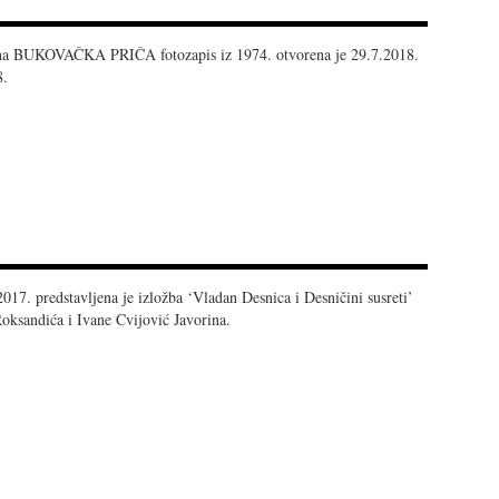
na BUKOVAČKA PRIČA fotozapis iz 1974. otvorena je 29.7.2018.
8.
17. predstavljena je izložba ‘Vladan Desnica i Desničini susreti’
Roksandića i Ivane Cvijović Javorina.