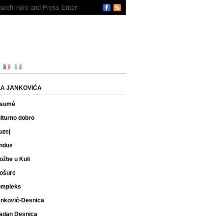
A JANKOVIĆA
ésumé
lturno dobro
uzej
ndus
ložbe u Kuli
ošure
ompleks
nković-Desnica
adan Desnica