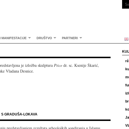
I MANIFESTACIJE
DRUŠTVO
PARTNERI
KUL
r
edstavljena je izložba skulptura
Ptice
dr. sc. Ksenije Škarić,
ku
uke Vladana Desnice.
m
fu
iz
br
k
A S GRADUŠA-LOKAVA
Ja
Vl
nju predstavljanjem rezultata arheoloških sondiranja u Islamu