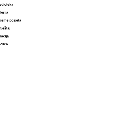
edioteka
lerija
ijeme posjeta
ještaj
kacija
olica