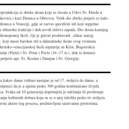
reprodukcija iz zbirke ikona koja se čuvala u Crkvi Sv. Đurđa u
ovića i kući Desnica u Obrovcu. Velik dio zbirke potječe iz italo-
dionica u Veneciji, gdje se razvio specifični stil koji uspješno
 slikarsku tradiciju i duh novih stilova zapada. Dio ikona kasnijeg
konopisnoj školi, čiji je glavni predstavnik „slikar starog
 koji unosi barokni stil u dalmatinske ikone svog vremena.
kretsko-venecijanskoj školi najstarije su Krist, Bogorodica
Snetje (Pietà) i Sv. Petar i Pavle (16.-17.st.), dok iz domaće
) potječu npr. Sv. Kozma i Damjan i Sv. Georgije.
 kakav danas vidimo nastajao je od 17. stoljeća do danas, a
činjenici da je u njemu preko 300 godina kontinuirano živjela
a. Svaka od 10 generacija doprinijela je održanju ili proširenju
nju kulturnih dobara koja su se u njoj taložila preko tri stoljeća.
avne aktere tog procesa, predstavljene sačuvanim portretima.