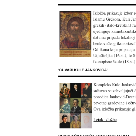
Izložba prikazuje izbor 
Islamu Grčkom, Kuli Jank
grčkih (italo-kretskih) ra
ujedinjuje kasnobizantsku
datuma pripada lokalnoj i
benkovačkog ikonostasa“,
Od ikona koje pripadaju 
Utješiteljka (16.st.), te 
ikonopisne škole (18.st.
‘ČUVARI KULE JANKOVIĆA’
Kompleks Kule Jankovića
sačuvao se zahvaljujući 
porodica Janković-Desnic
prvotne građevine i očuva
Ova izložba prikazuje gl
Letak izložbe