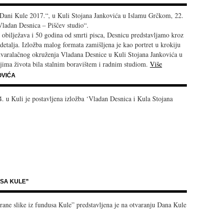
„Dani Kule 2017.“, u Kuli Stojana Jankovića u Islamu Grčkom, 22.
„Vladan Desnica – Piščev studio“.
obilježava i 50 godina od smrti pisca, Desnicu predstavljamo kroz
detalja. Izložba malog formata zamišljena je kao portret u krokiju
 stvaralačnog okruženja Vladana Desnice u Kuli Stojana Jankovića u
ima života bila stalnim boravištem i radnim studiom.
Više
OVIĆA
u Kuli je postavljena izložba ‘Vladan Desnica i Kula Stojana
USA KULE”
irane slike iz fundusa Kule” predstavljena je na otvaranju Dana Kule