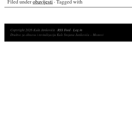
Filed under
obavijesti
· Tagged with
Copyright 2026 Kula Jankovića ·
RSS Feed
·
Log in
Društvo za obnovu i revitalizaciju Kule Stojana Jankovića – Mostovi