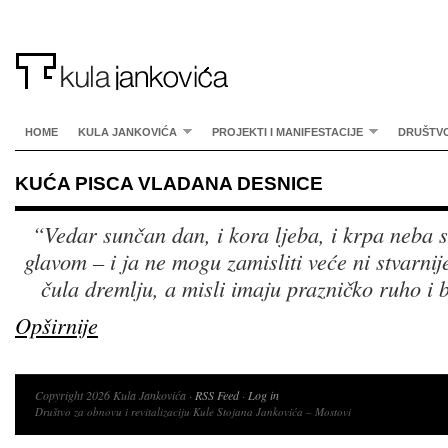
HOME
KULA JANKOVIĆA
PROJEKTI I MANIFESTACIJE
DRUŠTV
KUĆA PISCA VLADANA DESNICE
“Vedar sunčan dan, i kora ljeba, i krpa neba 
glavom – i ja ne mogu zamisliti veće ni stvarnije
čula dremlju, a misli imaju prazničko ruho i b
Opširnije
Copyright 2026 Kula Jankovića ·
RSS Feed
·
Log in
Društvo za obnovu i revitalizaciju Kule Stojana Jankovića – Mostovi