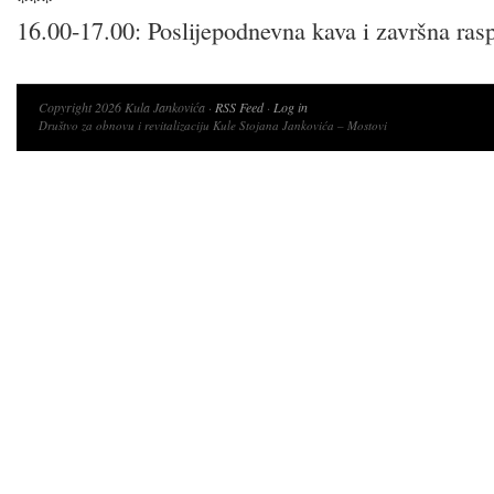
***
16.00-17.00: Poslijepodnevna kava i završna ras
Copyright 2026 Kula Jankovića ·
RSS Feed
·
Log in
Društvo za obnovu i revitalizaciju Kule Stojana Jankovića – Mostovi