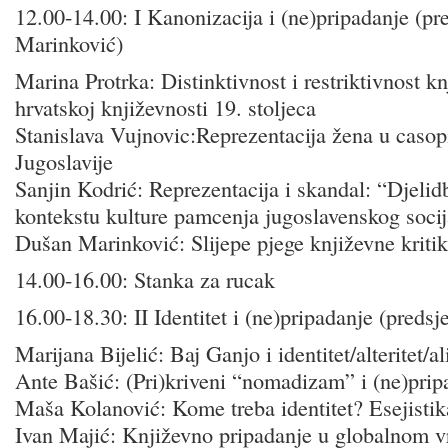
12.00-14.00: I Kanonizacija i (ne)pripadanje (pr
Marinković)
Marina Protrka: Distinktivnost i restriktivnost 
hrvatskoj književnosti 19. stoljeca
Stanislava Vujnovic:Reprezentacija žena u caso
Jugoslavije
Sanjin Kodrić: Reprezentacija i skandal: “Djeli
kontekstu kulture pamcenja jugoslavenskog soci
Dušan Marinković: Slijepe pjege književne kriti
14.00-16.00: Stanka za rucak
16.00-18.30: II Identitet i (ne)pripadanje (preds
Marijana Bijelić: Baj Ganjo i identitet/alteritet/ali
Ante Bašić: (Pri)kriveni “nomadizam” i (ne)prip
Maša Kolanović: Kome treba identitet? Esejisti
Ivan Majić: Književno pripadanje u globalnom 