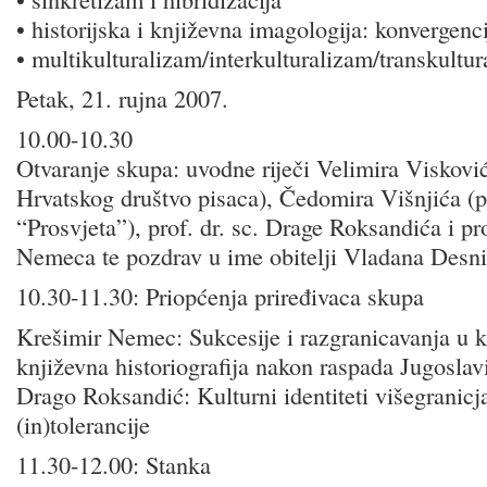
• historijska i književna imagologija: konvergenci
• multikulturalizam/interkulturalizam/transkultu
Petak, 21. rujna 2007.
10.00-10.30
Otvaranje skupa: uvodne riječi Velimira Viskovi
Hrvatskog društvo pisaca), Čedomira Višnjića 
“Prosvjeta”), prof. dr. sc. Drage Roksandića i pro
Nemeca te pozdrav u ime obitelji Vladana Desn
10.30-11.30: Priopćenja priređivaca skupa
Krešimir Nemec: Sukcesije i razgranicavanja u k
književna historiografija nakon raspada Jugoslav
Drago Roksandić: Kulturni identiteti višegranicja
(in)tolerancije
11.30-12.00: Stanka