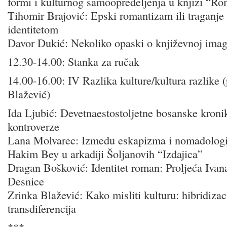
formi i kulturnog samoopredeljenja u knjizi “Ro
Tihomir Brajović: Epski romantizam ili traganje
identitetom
Davor Dukić: Nekoliko opaski o književnoj imag
12.30-14.00: Stanka za ručak
14.00-16.00: IV Razlika kulture/kultura razlike (
Blažević)
Ida Ljubić: Devetnaestostoljetne bosanske kronik
kontroverze
Lana Molvarec: Izmedu eskapizma i nomadologij
Hakim Bey u arkadiji Šoljanovih “Izdajica”
Dragan Bošković: Identitet roman: Proljeća Iva
Desnice
Zrinka Blažević: Kako misliti kulturu: hibridizaci
transdiferencija