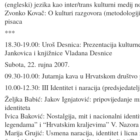
(engleski) jezika kao inter/trans kulturni medij n
Zvonko Kovač: O kulturi razgovora (metodologiji
pisaca
***
18.30-19.00: Uroš Desnica: Prezentacija kulturn
Jankovica i knjižnice Vladana Desnice
Subota, 22. rujna 2007.
09.30-10.00: Jutarnja kava u Hrvatskom društvo 
10.00-12.30: III Identitet i naracija (predsjedate
Željka Babić: Jakov Ignjatović: pripovijedanje 
identiteta
Ivica Baković: Nostalgija, mit i nacionalni ident
legendama” i “Hrvatskim kraljevima” V. Nazora
Marija Grujić: Usmena naracija, identitet i licna i