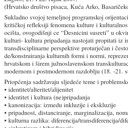
(Hrvatsko društvo pisaca, Kuća Arko, Basariček
Sukladno svojoj temeljnoj programskoj orijentac
kritičkoj refleksiji fenomena kulture i kulturalno
ocišta, ovogodišnji ce “Desnicini susreti” u okv
kulturi- kultura pripadanja nastojati propitati iz 
transdisciplinarne perspektive proturječan i čest
de/konstruiranja kulturnih formi i normi, reprezen
hrvatskom i širem južnoslavenskom transkultura
modernom i postmodernom razdoblju (18. -21. st
Priopćenja sadržavaju sljedeće teme i problems
• identitet/alteritet/alijenitet
• identitet i kultura (ne)pripadanja
• kanonizacija: izmedu inkluzije i ekskluzije
• pripadnost, distanciranje, marginalizacija, no
• kulturna razlika: diferencija/transdiferencija/dif
• sinkretizam i hibridizacija