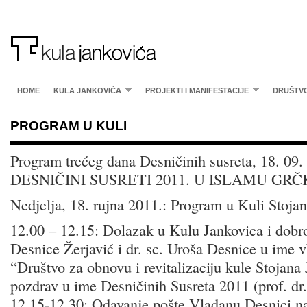
HOME
KULA JANKOVIĆA
PROJEKTI I MANIFESTACIJE
DRUŠTV
PROGRAM U KULI
Program trećeg dana Desničinih susreta, 18. 09
DESNIČINI SUSRETI 2011. U ISLAMU GR
Nedjelja, 18. rujna 2011.: Program u Kuli Stoja
12.00 – 12.15: Dolazak u Kulu Jankovica i dobro
Desnice Žerjavić i dr. sc. Uroša Desnice u ime 
“Društvo za obnovu i revitalizaciju kule Stojana
pozdrav u ime Desničinih Susreta 2011 (prof. dr
12.15-12.30: Odavanje pošte Vladanu Desnici 