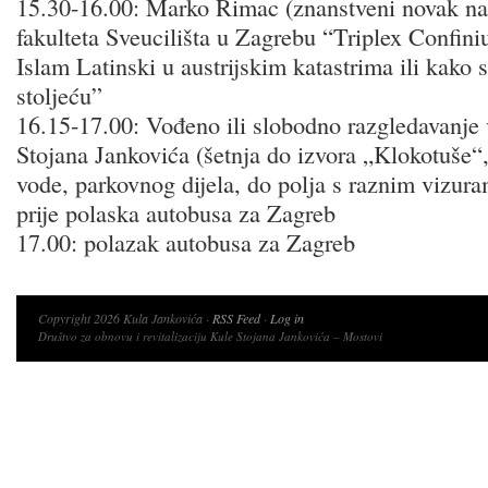
15.30-16.00: Marko Rimac (znanstveni novak na
fakulteta Sveucilišta u Zagrebu “Triplex Confini
Islam Latinski u austrijskim katastrima ili kako s
stoljeću”
16.15-17.00: Vođeno ili slobodno razgledavanje 
Stojana Jankovića (šetnja do izvora „Klokotuše“
vode, parkovnog dijela, do polja s raznim vizura
prije polaska autobusa za Zagreb
17.00: polazak autobusa za Zagreb
Copyright 2026 Kula Jankovića ·
RSS Feed
·
Log in
Društvo za obnovu i revitalizaciju Kule Stojana Jankovića – Mostovi