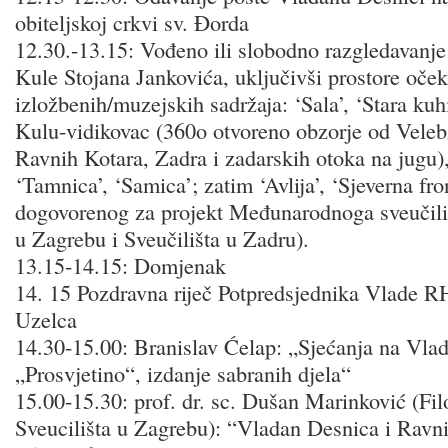
obiteljskoj crkvi sv. Đorda
12.30.-13.15: Vođeno ili slobodno razgledavanje
Kule Stojana Jankovića, uključivši prostore oček
izložbenih/muzejskih sadržaja: ‘Sala’, ‘Stara kuh
Kulu-vidikovac (360o otvoreno obzorje od Velebi
Ravnih Kotara, Zadra i zadarskih otoka na jugu),
‘Tamnica’, ‘Samica’; zatim ‘Avlija’, ‘Sjeverna fro
dogovorenog za projekt Međunarodnoga sveučiliš
u Zagrebu i Sveučilišta u Zadru).
13.15-14.15: Domjenak
14. 15 Pozdravna riječ Potpredsjednika Vlade R
Uzelca
14.30-15.00: Branislav Ćelap: „Sjećanja na Vlad
„Prosvjetino“, izdanje sabranih djela“
15.00-15.30: prof. dr. sc. Dušan Marinković (Filo
Sveucilišta u Zagrebu): “Vladan Desnica i Ravni