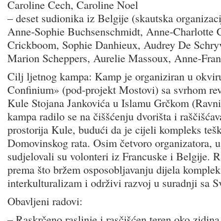
Caroline Cech, Caroline Noel
– deset sudionika iz Belgije (skautska organizaci
Anne-Sophie Buchsenschmidt, Anne-Charlotte C
Crickboom, Sophie Danhieux, Audrey De Schryv
Marion Scheppers, Aurelie Massoux, Anne-Fra
Cilj ljetnog kampa: Kamp je organiziran u okvir
Confinium» (pod-projekt Mostovi) sa svrhom rev
Kule Stojana Jankovića u Islamu Grčkom (Ravni 
kampa radilo se na čiššćenju dvorišta i raščišćav
prostorija Kule, budući da je cijeli kompleks teš
Domovinskog rata. Osim četvoro organizatora, u
sudjelovali su volonteri iz Francuske i Belgije. 
prema što bržem osposobljavanju dijela komplek
interkulturalizam i održivi razvoj u suradnji sa 
Obavljeni radovi:
– Raskrčeno raslinje i rasčišćen teren oko zidin