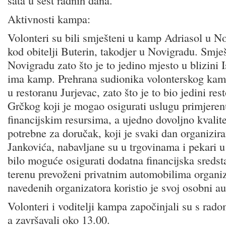
sata u šest radnih dana.
Aktivnosti kampa:
Volonteri su bili smješteni u kamp Adriasol u No
kod obitelji Buterin, takodjer u Novigradu. Smješ
Novigradu zato što je to jedino mjesto u blizini
ima kamp. Prehrana sudionika volonterskog kamp
u restoranu Jurjevac, zato što je to bio jedini res
Grčkog koji je mogao osigurati uslugu primjer
financijskim resursima, a ujedno dovoljno kvalit
potrebne za doručak, koji je svaki dan organizir
Jankovića, nabavljane su u trgovinama i pekari 
bilo moguće osigurati dodatna financijska sredsta
terenu prevoženi privatnim automobilima organi
navedenih organizatora koristio je svoj osobni a
Volonteri i voditelji kampa započinjali su s rado
a završavali oko 13.00.