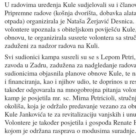
U radovima uređenja Kule sudjelovali su i članov
Pripremne radove (košnja dvorišta, dobavka alata
otpada) organizirala je Nataša Žerjavić Desnica.
volontere upoznala s obiteljskom poviješću Kule
obnovu, te organizirala susrete volontera sa stru
zaduženi za nadzor radova na Kuli.
Svi sudionici kampa susreli su se s Lepom Petri
zavoda u Zadru, zadužena za nadgledanje radova
sudionicima objasnila planove obnove Kule, te n
i financiranja, kao i njihov udio, te doprinos u r
također odgovarala na mnogobrojna pitanja volon
kamp je posjetila mr. sc. Mirna Petricioli, struč
okoliša, koja je održalo predavanje vezano za o
Kule Jankovića te za revitalizaciju vanjskih i unu
Volontere je također posjetila i gospođa Renat
kojom je održana rasprava o modusima suradnje