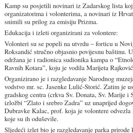
Kamp su posjetili novinari iz Zadarskog lista koj
organizatorima i volonterima, a novinari iz Hrvat
snimili su prilog za emisiju Prizma.
Edukacija i izleti organizirani za volontere:
Volonteri su se popeli na utvrdu – forticu u Novi
Roksandić stručno objasnio povijesnu baštinu. 
održana je i radionica sudionika kampa o “Etnol
Ravnih Kotara”, koju je vodila Marijeta Rajković
Organizirano je i razgledavanje Narodnog muzej
vodstvo mr. sc. Jasenke Lulić-Storić. Zatim je us
gradskog centra (crkva Sv. Donata, Sv. Marije i 
izložbi “Zlato i srebro Zadra” uz unaprijed dog
Dubravke Kalac, prof. koja je volontere odvezla 
koje su ih oduševile.
Sljedeći izlet bio je razgledavanje parka prirode