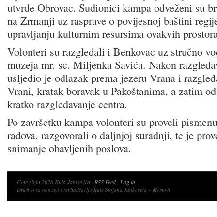
utvrde Obrovac. Sudionici kampa odveženi su b
na Zrmanji uz rasprave o povijesnoj baštini reg
upravljanju kulturnim resursima ovakvih prostora
Volonteri su razgledali i Benkovac uz stručno v
muzeja mr. sc. Miljenka Savića. Nakon razgledav
usljedio je odlazak prema jezeru Vrana i razgle
Vrani, kratak boravak u Pakoštanima, a zatim od
kratko razgledavanje centra.
Po završetku kampa volonteri su proveli pismenu 
radova, razgovorali o daljnjoj suradnji, te je pr
snimanje obavljenih poslova.
Copyright 2026 Kula Jankovića ·
RSS Feed
·
Log in
Društvo za obnovu i revitalizaciju Kule Stojana Jankovića – Mostovi