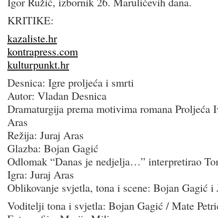
Igor Ružić, izbornik 26. Marulićevih dana.
KRITIKE:
kazaliste.hr
kontrapress.com
kulturpunkt.hr
Desnica: Igre proljeća i smrti
Autor: Vladan Desnica
Dramaturgija prema motivima romana Proljeća I
Aras
Režija: Juraj Aras
Glazba: Bojan Gagić
Odlomak “Danas je nedjelja…” interpretirao To
Igra: Juraj Aras
Oblikovanje svjetla, tona i scene: Bojan Gagić i 
Voditelji tona i svjetla: Bojan Gagić / Mate Petr