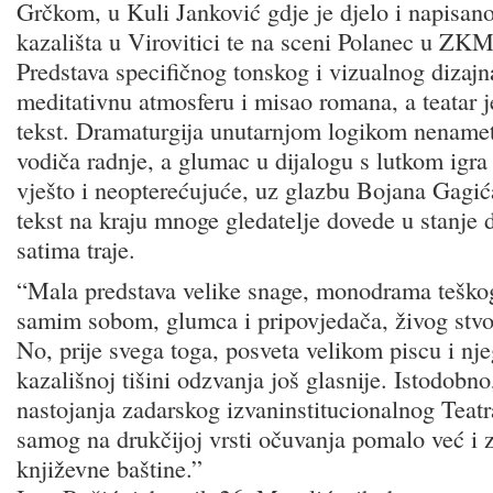
Grčkom, u Kuli Janković gdje je djelo i napisan
kazališta u Virovitici te na sceni Polanec u ZKM
Predstava specifičnog tonskog i vizualnog dizajn
meditativnu atmosferu i misao romana, a teatar j
tekst. Dramaturgija unutarnjom logikom nenametl
vodiča radnje, a glumac u dijalogu s lutkom igra
vješto i neopterećujuće, uz glazbu Bojana Gagić
tekst na kraju mnoge gledatelje dovede u stanje d
satima traje.
“Mala predstava velike snage, monodrama teškog
samim sobom, glumca i pripovjedača, živog stvor
No, prije svega toga, posveta velikom piscu i nj
kazališnoj tišini odzvanja još glasnije. Istodobno
nastojanja zadarskog izvaninstitucionalnog Teat
samog na drukčijoj vrsti očuvanja pomalo već 
književne baštine.”