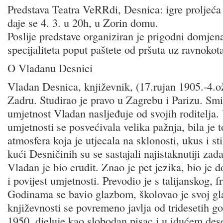
Predstava Teatra VeRRdi, Desnica: igre proljeća 
daje se 4. 3. u 20h, u Zorin domu.
Poslije predstave organiziran je prigodni domjen
specijaliteta poput paštete od pršuta uz ravnokot
O Vladanu Desnici
Vladan Desnica, književnik, (17.rujan 1905.-4.o
Zadru. Studirao je pravo u Zagrebu i Parizu. Smi
umjetnost Vladan nasljeđuje od svojih roditelja.
umjetnosti se posvećivala velika pažnja, bila je 
atmosfera koja je utjecala na sklonosti, ukus i s
kući Desničinih su se sastajali najistaknutiji zada
Vladan je bio erudit. Znao je pet jezika, bio je d
i povijest umjetnosti. Prevodio je s talijanskog, 
Godinama se bavio glazbom, školovao je svoj gl
književnosti se povremeno javlja od tridesetih go
1950. djeluje kao slobodan pisac i u idućem dese