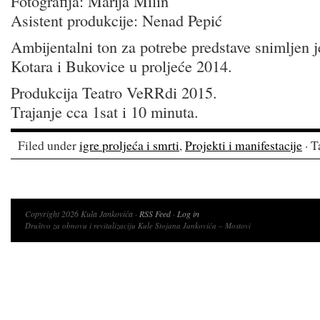
Fotografija: Marija Milin
Asistent produkcije: Nenad Pepić
Ambijentalni ton za potrebe predstave snimljen 
Kotara i Bukovice u proljeće 2014.
Produkcija Teatro VeRRdi 2015.
Trajanje cca 1sat i 10 minuta.
Filed under
igre proljeća i smrti
,
Projekti i manifestacije
· T
Copyright 2026 Kula Jankovića ·
RSS Feed
·
Log in
Društvo za obnovu i revitalizaciju Kule Stojana Jankovića – Mostovi