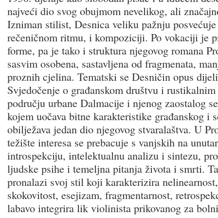
najveći dio svog obujmom nevelikog, ali značaj
Izniman stilist, Desnica veliku pažnju posvećuje i
rečeničnom ritmu, i kompoziciji. Po vokaciji je p
forme, pa je tako i struktura njegovog romana Pr
sasvim osobena, sastavljena od fragmenata, manj
proznih cjelina. Tematski se Desničin opus dijeli
Svjedočenje o građanskom društvu i rustikalni
području urbane Dalmacije i njenog zaostalog se
kojem uočava bitne karakteristike građanskog i s
obilježava jedan dio njegovog stvaralaštva. U P
težište interesa se prebacuje s vanjskih na unuta
introspekciju, intelektualnu analizu i sintezu, p
ljudske psihe i temeljna pitanja života i smrti. T
pronalazi svoj stil koji karakterizira nelinearnos
skokovitost, esejizam, fragmentarnost, retrospek
labavo integrira lik violinista prikovanog za boln