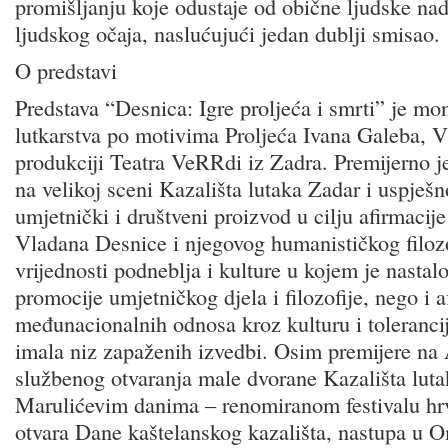
promišljanju koje odustaje od obične ljudske nad
ljudskog očaja, naslućujući jedan dublji smisao.
O predstavi
Predstava “Desnica: Igre proljeća i smrti” je 
lutkarstva po motivima Proljeća Ivana Galeba, V
produkciji Teatra VeRRdi iz Zadra. Premijerno j
na velikoj sceni Kazališta lutaka Zadar i uspješn
umjetnički i društveni proizvod u cilju afirmacije
Vladana Desnice i njegovog humanističkog filozof
vrijednosti podneblja i kulture u kojem je nastal
promocije umjetničkog djela i filozofije, nego i a
međunacionalnih odnosa kroz kulturu i tolerancij
imala niz zapaženih izvedbi. Osim premijere na
službenog otvaranja male dvorane Kazališta luta
Marulićevim danima – renomiranom festivalu hrv
otvara Dane kaštelanskog kazališta, nastupa u 