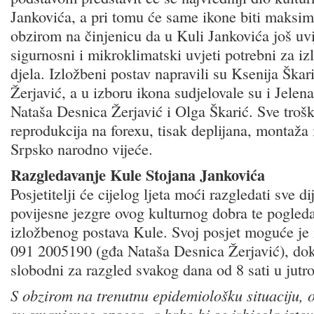
Jankovića, a pri tomu će same ikone biti maksim
obzirom na činjenicu da u Kuli Jankovića još uvi
sigurnosni i mikroklimatski uvjeti potrebni za iz
djela. Izložbeni postav napravili su Ksenija Škari
Žerjavić, a u izboru ikona sudjelovale su i Jelen
Nataša Desnica Žerjavić i Olga Škarić. Sve trošk
reprodukcija na forexu, tisak deplijana, montaža 
Srpsko narodno vijeće.
Razgledavanje Kule Stojana Jankovića
Posjetitelji će cijelog ljeta moći razgledati sve d
povijesne jezgre ovog kulturnog dobra te pogleda
izložbenog postava Kule. Svoj posjet moguće je i
091 2005190 (gđa Nataša Desnica Žerjavić), dok 
slobodni za razgled svakog dana od 8 sati u jutr
S obzirom na trenutnu epidemiološku situaciju, 