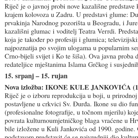
Riječ je o javnoj probi nove kazališne predstave k
krajem kolovoza u Zadru. U predstavi glume: Du
prvakinja Narodnog pozorišta u Beogradu, i Jure
kazališni glumac i voditelj Teatra Verrdi. Predsta
koja je također po profesiji i glumica; televizijs
najpoznatija po svojim ulogama u popularnim ser
Crno-bijeli svijet i Ko te šiša). Ova javna proba 
redateljice mještanima Islama Grčkog i susjednih
15. srpanj – 15. rujan
Nova izložba: IKONE KULE JANKOVIĆA (16.-
Riječ je o izboru reprodukcija u boji, u prirodnoj 
postavljene u crkvici Sv. Đurđa. Ikone su dio f
(profesionalne fotografije, u točnom mjerilu) koj
povrata kulturnoumjetničkog blaga vraćene u Hrv
bile izložene u Kuli Jankovića od 1990. godine
podstavom predstavit će se najvredniji dio kultu