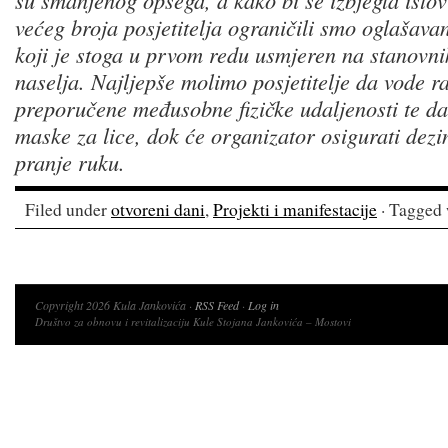
su smanjenog opsega, a kako bi se izbjegla ist
većeg broja posjetitelja ograničili smo oglašav
koji je stoga u prvom redu usmjeren na stanovni
naselja. Najljepše molimo posjetitelje da vode 
preporučene međusobne fizičke udaljenosti te d
maske za lice, dok će organizator osigurati dezi
pranje ruku.
Filed under
otvoreni dani
,
Projekti i manifestacije
· Tagged 
Copyright 2026 Kula Jankovića ·
RSS Feed
·
Log in
Društvo za obnovu i revitalizaciju Kule Stojana Jankovića – Mostovi