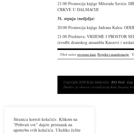
21:00 Promocija knjige Milorada Savi
CRKVE U DALMACIJI
31. srpnja (nedjelja)
20:00 Promocija knjige Jadrana Kale
21:00 Predstava: VRIJEME I PROSTO
izvedbi dramskog ansambla Knezovi i serdari 
Filed under
otvoreni dani
,
Projekti i manifestacije
· T
Copyright 2026 Kula Jankovića ·
RSS Feed
·
Log 
Društvo za obnovu i revitalizaciju Kule Stojana Ja
Stranica koristi kolačiće. Klikom na
"Prihvati sve" dajete pristanak na
upotrebu svih kolačića. Ukoliko želite