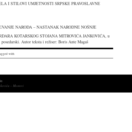
ća: DJELA I STILOVI UMJETNOSTI SRPSKE PRAVOSLAVNE
a: ODIJEVANJE NARODA – NASTANAK NARODNE NOŠNJE
R SERDARA KOTARSKOG STOJANA MITROVIĆA JANKOVIĆA, u
posedarski. Autor teksta i režiser: Boris Ante Magaš
agged with
in
nkovića – Mostovi