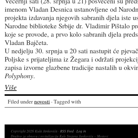
Večernji sati (28. srpnja u 21) posvećeni su pred
imenom Vladan Desnica ustanovljene od Narodne 
projekta izdavanja njegovih sabranih djela iste u
Narodne biblioteke Srbije dr. Vladimir Pištalo pr
koje se provode, a prvo kolo sabranih djela preds
Vladan Bajčeta.
U nedjelju 30. srpnja u 20 sati nastupit će pjev
Poljske s prijateljima iz Žegara i održati projekc
zapisa izvorne glazbene tradicije nastalih u okvi
Polyphony
.
Više
Filed under
novosti
· Tagged with
Copyright 2026 Kula Jankovića ·
RSS Feed
·
Log in
Društvo za obnovu i revitalizaciju Kule Stojana Jankovića – Mostovi