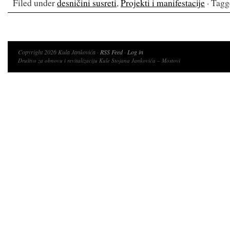
Filed under
desničini susreti
,
Projekti i manifestacije
· Tagg
Copyright 2026 Kula Jankovića ·
RSS Feed
·
Log in
Društvo za obnovu i revitalizaciju Kule Stojana Jankovića – Mostovi