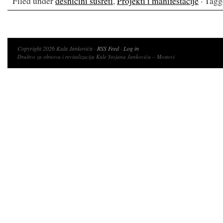
Filed under
desničini susreti
,
Projekti i manifestacije
· Tagg
Copyright 2026 Kula Jankovića ·
RSS Feed
·
Log in
Društvo za obnovu i revitalizaciju Kule Stojana Jankovića – Mostovi