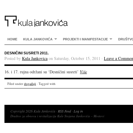
HOME
KULA JANKOVIĆA
PROJEKTI I MANIFESTACIJE
DRUŠTV
DESNIČINI SUSRETI 2011.
Posted by
Kula Jankovica
on Saturday, October 15, 2011 ·
Leave a Commen
16. i 17. rujna održani su ‘Desničini susreti’
Više
Filed under
događaji
· Tagged with
Copyright 2026 Kula Jankovića ·
RSS Feed
·
Log in
Društvo za obnovu i revitalizaciju Kule Stojana Jankovića – Mostovi