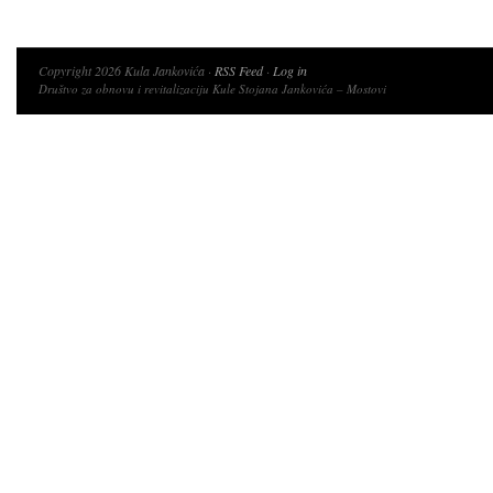
Copyright 2026 Kula Jankovića ·
RSS Feed
·
Log in
Društvo za obnovu i revitalizaciju Kule Stojana Jankovića – Mostovi