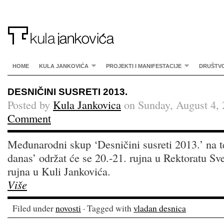
HOME
KULA JANKOVIĆA
PROJEKTI I MANIFESTACIJE
DRUŠTV
DESNIČINI SUSRETI 2013.
Posted by
Kula Jankovica
on Sunday, August 4, 
Comment
Međunarodni skup ‘Desničini susreti 2013.’ na t
danas’ održat će se 20.-21. rujna u Rektoratu Sve
rujna u Kuli Jankovića.
Više
Filed under
novosti
· Tagged with
vladan desnica