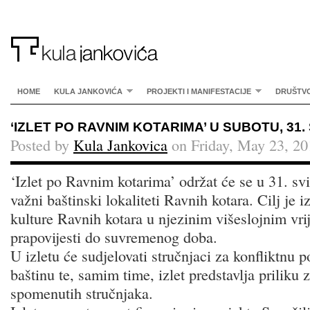
HOME
KULA JANKOVIĆA
PROJEKTI I MANIFESTACIJE
DRUŠTV
‘IZLET PO RAVNIM KOTARIMA’ U SUBOTU, 31. 
Posted by
Kula Jankovica
on Friday, May 23, 20
‘Izlet po Ravnim kotarima’ održat će se u 31. svi
važni baštinski lokaliteti Ravnih kotara. Cilj je 
kulture Ravnih kotara u njezinim višeslojnim vr
prapovijesti do suvremenog doba.
U izletu će sudjelovati stručnjaci za konfliktnu 
baštinu te, samim time, izlet predstavlja priliku 
spomenutih stručnjaka.