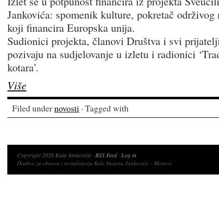
Izlet se u potpunost financira iz projekta Sveuči
Jankovića: spomenik kulture, pokretač održivog 
koji financira Europska unija.
Sudionici projekta, članovi Društva i svi prijatel
pozivaju na sudjelovanje u izletu i radionici ‘Tr
kotara’.
Više
Filed under
novosti
· Tagged with
Copyright 2026 Kula Jankovića ·
RSS Feed
·
Log in
Društvo za obnovu i revitalizaciju Kule Stojana Jankovića – Mostovi