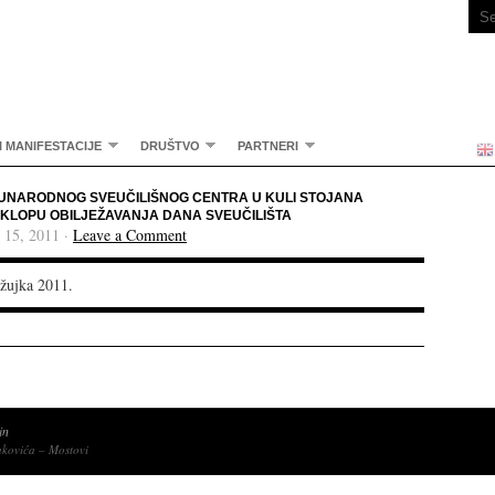
I MANIFESTACIJE
DRUŠTVO
PARTNERI
UNARODNOG SVEUČILIŠNOG CENTRA U KULI STOJANA
SKLOPU OBILJEŽAVANJA DANA SVEUČILIŠTA
 15, 2011 ·
Leave a Comment
ožujka 2011.
in
nkovića – Mostovi