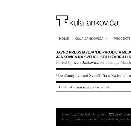
HOME
KULA JANKOVIĆA
PROJEKTI 
JAVNO PREDSTAVLJANJE PROJEKTA MEĐ
JANKOVIĆA NA SVEUČILIŠTU U ZADRU U 
Posted by
Kula Jankovica
on Tuesday, March
U svečanoj dvorani Sveučilišta u Zadru 24. 
Filed under
press release
· Tagged with
Copyright 2026 Kula Jankovića ·
RSS Feed
·
Log 
Društvo za obnovu i revitalizaciju Kule Stojana Ja