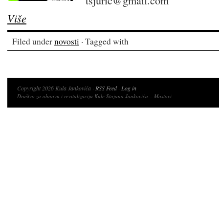
tsjuric@gmail.com
Više
Filed under
novosti
· Tagged with
Copyright 2026 Kula Jankovića ·
RSS Feed
·
Log in
Društvo za obnovu i revitalizaciju Kule Stojana Jankovića – Mostovi