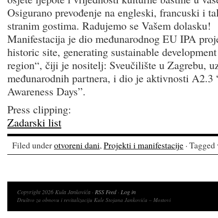
Osigurano prevođenje na engleski, francuski i tal
stranim gostima. Radujemo se Vašem dolasku!
Manifestacija je dio međunarodnog EU IPA proje
historic site, generating sustainable development
region“, čiji je nositelj: Sveučilište u Zagrebu, 
međunarodnih partnera, i dio je aktivnosti A2.
Awareness Days”.
Press clipping:
Zadarski list
Filed under
otvoreni dani
,
Projekti i manifestacije
· Tagged 
Copyright 2026 Kula Jankovića ·
RSS Feed
·
Log in
Društvo za obnovu i revitalizaciju Kule Stojana Jankovića – Mostovi