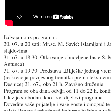
Izdvajamo iz programa :
30. 07. u 20 sati: Mr.sc. M. Savić: Islamljani i J
slajdovima
31. o7. u 18:30: Otkrivanje obnovljene biste S. 
Antunca)
31. o7. u 19:30: Predstava „Bilješke jednog vrem
(re-kreacija povijesnog trenutka prema tekstovim
Desnice) 31. o7., oko 21 h. Završno druženje
Program se oba dana odvija od 11 do 22 h, kont
Ulaz je slobodan, kao i svi dijelovi programa
Dovedite vaše prijatelje i vaše goste i omogućite 
osjete ljepote i vrijednosti kulturne baštine u va