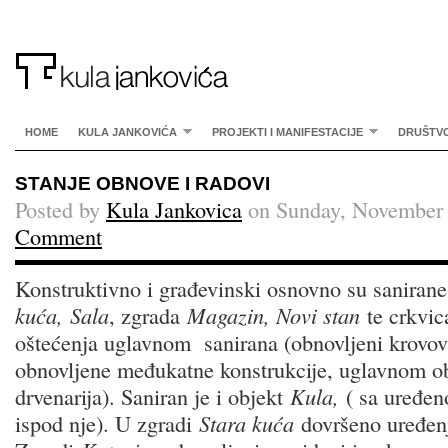
HOME
KULA JANKOVIĆA
PROJEKTI I MANIFESTACIJE
DRUŠTV
STANJE OBNOVE I RADOVI
Posted by
Kula Jankovica
on Sunday, November 
Comment
Konstruktivno i građevinski osnovno su saniran
kuća,
Sala
, zgrada
Magazin, Novi stan
te crkvic
oštećenja uglavnom sanirana (obnovljeni krovovi
obnovljene međukatne konstrukcije, uglavnom o
drvenarija). Saniran je i objekt
Kula,
( sa uređe
ispod nje). U zgradi
Stara kuća
dovršeno uređenj