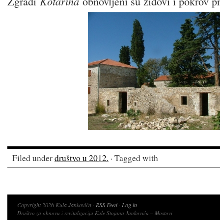
Zgradi
Kotarina
obnovljeni su zidovi i pokrov p
Filed under
društvo u 2012.
· Tagged with
Copyright 2026 Kula Jankovića ·
RSS Feed
·
Log in
Društvo za obnovu i revitalizaciju Kule Stojana Jankovića – Mostovi