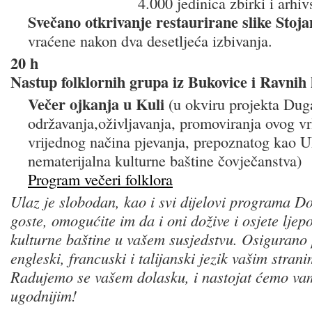
4.000 jedinica zbirki i arhi
Svečano otkrivanje restaurirane slike Stoj
vraćene nakon dva desetljeća izbivanja.
20 h
Nastup folklornih grupa iz Bukovice i Ravnih
Večer ojkanja u Kuli
(u okviru projekta Duga
održavanja,oživljavanja, promoviranja ovog vr
vrijednog načina pjevanja, prepoznatog kao
nematerijalna kulturne baštine čovječanstva)
Program večeri folklora
Ulaz je slobodan, kao i svi dijelovi programa Dov
goste, omogućite im da i oni dožive i osjete ljepo
kulturne baštine u vašem susjedstvu. Osigurano
engleski, francuski i talijanski jezik vašim stran
Radujemo se vašem dolasku, i nastojat ćemo vam
ugodnijim!