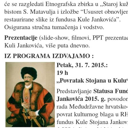
će se razgledati Etnografska zbirka u „Staroj kuži
bistom S. Matavulja i izložbe “Ususret obnovljen
restaurirane slike iz fundusa Kule Jankovića”.
Osigurana stručna tumačenja i vodstvo.
Prezentacije
(slide-show, filmovi, PPT prezentac
Kuli Jankovića, više puta dnevno.
IZ PROGRAMA IZDVAJAMO :
Petak, 31. 7. 2015.:
19 h
„Povratak Stojana u Kulu
Statusa Fun
Predstavljanje
Jankovića 2015. g.
povodom
rada Međudržavne hrvatsko-
povrat kulturnog blaga u R
fundus Kule Stojana Jankov