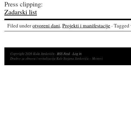
Press clipping:
Zadarski list
Filed under
otvoreni dani
,
Projekti i manifestacije
· Tagged 
Copyright 2026 Kula Jankovića ·
RSS Feed
·
Log in
Društvo za obnovu i revitalizaciju Kule Stojana Jankovića – Mostovi