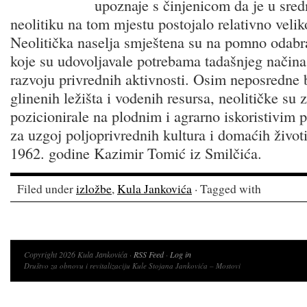
upoznaje s činjenicom da je u sre
neolitiku na tom mjestu postojalo relativno velik
Neolitička naselja smještena su na pomno odab
koje su udovoljavale potrebama tadašnjeg načina 
razvoju privrednih aktivnosti. Osim neposredne b
glinenih ležišta i vodenih resursa, neolitičke su 
pozicionirale na plodnim i agrarno iskoristivim
za uzgoj poljoprivrednih kultura i domaćih životi
1962. godine Kazimir Tomić iz Smilčića.
Filed under
izložbe
,
Kula Jankovića
· Tagged with
Copyright 2026 Kula Jankovića ·
RSS Feed
·
Log in
Društvo za obnovu i revitalizaciju Kule Stojana Jankovića – Mostovi