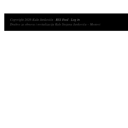
Copyright 2026 Kula Jankovića ·
RSS Feed
·
Log in
Društvo za obnovu i revitalizaciju Kule Stojana Jankovića – Mostovi