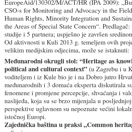
EuropeAid/130302/M/ACT/HR (IPA 2009): „Buil
CSO-s for Monitoring and Advocacy in the Field
Human Rights, Minority Integration and Sustain
the Areas of Special State Concern“. Predlagač:
studije i 5 partnera; uspješno je završen sredin
Od aktivnosti u Kuli 2013 g. temeljem ovih proje
velikim medijskim odjecima, može se istaknuti:
Međunarodni okrugli stol: “Heritage as knowl
political and cultural context”
(u Zagrebu i u Ku
voditeljem i iz Kule bio je i na Dobro jutro Hrvat
međunarodnih i 3 domaća eksperta diskutirala 
fenomene i promjene percepcije, shvaćanja i valo
naslijeđa, koja su se brzo mijenjala u posljednjoj
perspektive uglavnom su nepoznate većini lokaln
istočnoj Europi.
Zajednička baština u praksi „Common heritag