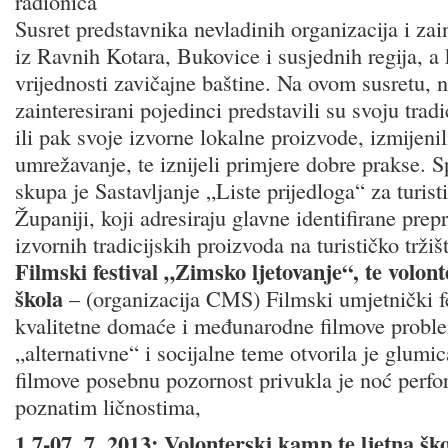
radionica
Susret predstavnika nevladinih organizacija i zai
iz Ravnih Kotara, Bukovice i susjednih regija, a k
vrijednosti zavičajne baštine. Na ovom susretu, n
zainteresirani pojedinci predstavili su svoju trad
ili pak svoje izvorne lokalne proizvode, izmijenil
umrežavanje, te iznijeli primjere dobre prakse. Sp
skupa je Sastavljanje „Liste prijedloga“ za turis
Županiji, koji adresiraju glavne identifirane pre
izvornih tradicijskih proizvoda na turističko tržiš
Filmski festival „Zimsko ljetovanje“, te volont
škola
– (organizacija CMS) Filmski umjetnički fes
kvalitetne domaće i međunarodne filmove probl
„alternativne“ i socijalne teme otvorila je glumi
filmove posebnu pozornost privukla je noć perfo
poznatim ličnostima,
1.7-07. 7. 2013: Volonterski kamp te ljetna šk