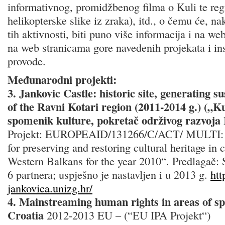
informativnog, promidžbenog filma o Kuli te regi
helikopterske slike iz zraka), itd., o čemu će, n
tih aktivnosti, biti puno više informacija i na w
na web stranicama gore navedenih projekata i inst
provode.
Međunarodni projekti:
3. Jankovic Castle: historic site, generating 
of the Ravni Kotari region (2011-2014 g.) („K
spomenik kulture, pokretač održivog razvoja
Projekt: EUROPEAID/131266/C/ACT/ MULTI: „P
for preserving and restoring cultural heritage in c
Western Balkans for the year 2010“. Predlagač: 
6 partnera; uspješno je nastavljen i u 2013 g.
htt
jankovica.unizg.hr/
4. Mainstreaming human rights in areas of spe
Croatia
2012-2013 EU – (“EU IPA Projekt“)