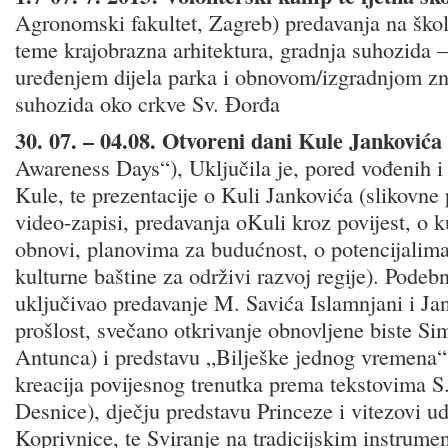
Agronomski fakultet, Zagreb) predavanja na škol
teme krajobrazna arhitektura, gradnja suhozida – 
uređenjem dijela parka i obnovom/izgradnjom zn
suhozida oko crkve Sv. Đorđa
30. 07. – 04.08. Otvoreni dani Kule Jankovića
Awareness Days“), Uključila je, pored vođenih i
Kule, te prezentacije o Kuli Jankovića (slikovne 
video-zapisi, predavanja oKuli kroz povijest, o k
obnovi, planovima za budućnost, o potencijalima
kulturne baštine za održivi razvoj regije). Podeb
uključivao predavanje M. Savića Islamnjani i Ja
prošlost, svečano otkrivanje obnovljene biste S
Antunca) i predstavu „Bilješke jednog vremena“, 
kreacija povijesnog trenutka prema tekstovima S.
Desnice), dječju predstavu Princeze i vitezovi u
Koprivnice, te Sviranje na tradicijskim instrumen