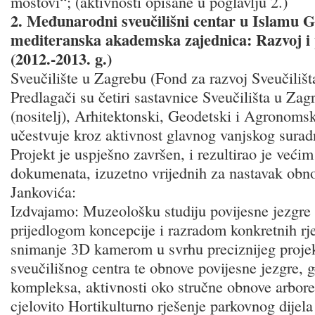
mostovi“; (aktivnosti opisane u poglavlju 2.)
2. Međunarodni sveučilišni centar u Islamu 
mediteranska akademska zajednica: Razvoj i 
(2012.-2013. g.)
Sveučilište u Zagrebu (Fond za razvoj Sveučilišt
Predlagači su četiri sastavnice Sveučilišta u Zag
(nositelj), Arhitektonski, Geodetski i Agronomsk
učestvuje kroz aktivnost glavnog vanjskog surad
Projekt je uspješno završen, i rezultirao je većim
dokumenata, izuzetno vrijednih za nastavak obnov
Jankovića:
Izdvajamo: Muzeološku studiju povijesne jezgre
prijedlogom koncepcije i razradom konkretnih rje
snimanje 3D kamerom u svrhu preciznijeg proj
sveučilišnog centra te obnove povijesne jezgre,
kompleksa, aktivnosti oko stručne obnove arbor
cjelovito Hortikulturno rješenje parkovnog dijel