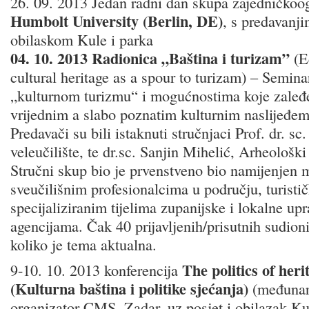
26. 09. 2013 Jedan radni dan skupa zajedničkoo
Humbolt University (Berlin, DE)
, s predavanj
obilaskom Kule i parka
04. 10. 2013 Radionica „Baština i turizam”
(E
cultural heritage as a spour to turizam) – Seminar
„kulturnom turizmu“ i mogućnostima koje zaleđ
vrijednim a slabo poznatim kulturnim naslijeđem,
Predavači su bili istaknuti stručnjaci Prof. dr. 
veleučilište, te dr.sc. Sanjin Mihelić, Arheološki
Stručni skup bio je prvenstveno bio namijenjen
sveučilišnim profesionalcima u području, turist
specijaliziranim tijelima zupanijske i lokalne upr
agencijama. Čak 40 prijavljenih/prisutnih sudio
koliko je tema aktualna.
The politics of he
9-10. 10. 2013 konferencija
(Kulturna baština i politike sjećanja)
(međunaro
organizator CMS, Zadar, uz posjet i obilazak Ku