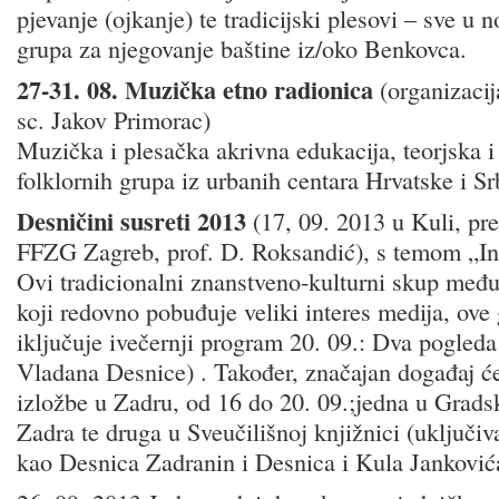
pjevanje (ojkanje) te tradicijski plesovi – sve u 
grupa za njegovanje baštine iz/oko Benkovca.
27-31. 08. Muzička etno radionica
(organizacij
sc. Jakov Primorac)
Muzička i plesačka akrivna edukacija, teorjska i
folklornih grupa iz urbanih centara Hrvatske i Srb
Desničini susreti 2013
(17, 09. 2013 u Kuli, pr
FFZG Zagreb, prof. D. Roksandić), s temom „Int
Ovi tradicionalni znanstveno-kulturni skup međ
koji redovno pobuđuje veliki interes medija, ove
iključuje ivečernji program 20. 09.: Dva pogleda
Vladana Desnice) . Također, značajan događaj će 
izložbe u Zadru, od 16 do 20. 09.;jedna u Gradsk
Zadra te druga u Sveučilišnoj knjižnici (uključiv
kao Desnica Zadranin i Desnica i Kula Janković