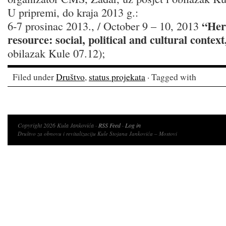
U pripremi, do kraja 2013 g.:
“Her
6-7 prosinac 2013., / October 9 – 10, 2013
resource: social, political and cultural context
obilazak Kule 07.12);
Filed under
Društvo
,
status projekata
· Tagged with
Copyright 2026 Kula Jankovića ·
RSS Feed
·
Log in
Društvo za obnovu i revitalizaciju Kule Stojana Jankovića – Mostovi