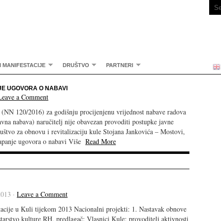
I MANIFESTACIJE
DRUŠTVO
PARTNERI
JE UGOVORA O NABAVI
Leave a Comment
 (NN 120/2016) za godišnju procijenjenu vrijednost nabave radova
na nabava) naručitelj nije obavezan provoditi postupke javne
štvo za obnovu i revitalizaciju kule Stojana Jankovića – Mostovi,
lapanje ugovora o nabavi Više
Read More
2013 ·
Leave a Comment
stacije u Kuli tijekom 2013 Nacionalni projekti: 1. Nastavak obnove
arstvo kulture RH, predlagač: Vlasnici Kule; provoditelj aktivnosti