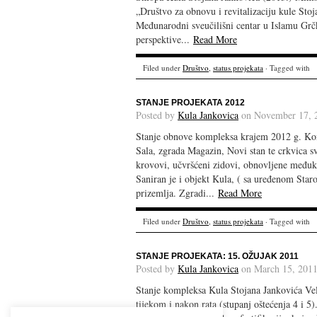
„Društvo za obnovu i revitalizaciju kule Stoj
Međunarodni sveučilišni centar u Islamu Grč
perspektive...
Read More
Filed under
Društvo
,
status projekata
· Tagged with
STANJE PROJEKATA 2012
Posted by
Kula Jankovica
on November 17, 
Stanje obnove kompleksa krajem 2012 g. Kons
Sala, zgrada Magazin, Novi stan te crkvica 
krovovi, učvršćeni zidovi, obnovljene međuk
Saniran je i objekt Kula, ( sa uređenom Sta
prizemlja. Zgradi...
Read More
Filed under
Društvo
,
status projekata
· Tagged with
STANJE PROJEKATA: 15. OŽUJAK 2011
Posted by
Kula Jankovica
on March 15, 2011
Stanje kompleksa Kula Stojana Jankovića Vel
tijekom i nakon rata (stupanj oštećenja 4 i 5