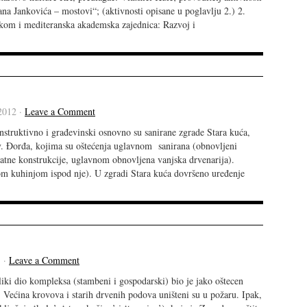
ana Jankovića – mostovi“; (aktivnosti opisane u poglavlju 2.) 2.
kom i mediteranska akademska zajednica: Razvoj i
2012 ·
Leave a Comment
truktivno i građevinski osnovno su sanirane zgrade Stara kuća,
sv. Đorđa, kojima su oštećenja uglavnom sanirana (obnovljeni
atne konstrukcije, uglavnom obnovljena vanjska drvenarija).
rom kuhinjom ispod nje). U zgradi Stara kuća dovršeno uređenje
 ·
Leave a Comment
iki dio kompleksa (stambeni i gospodarski) bio je jako oštecen
). Većina krovova i starih drvenih podova uništeni su u požaru. Ipak,