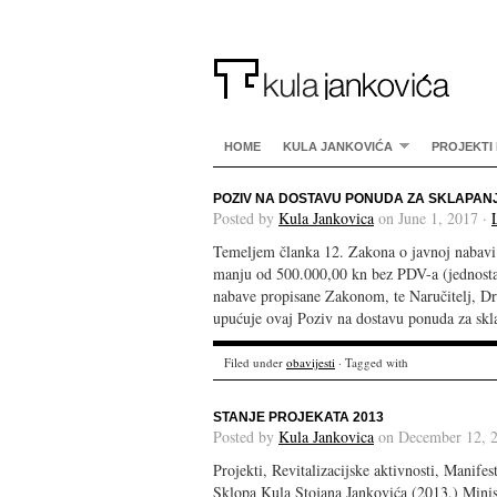
HOME
KULA JANKOVIĆA
PROJEKTI 
POZIV NA DOSTAVU PONUDA ZA SKLAPAN
Posted by
Kula Jankovica
on June 1, 2017 ·
Temeljem članka 12. Zakona o javnoj nabavi
manju od 500.000,00 kn bez PDV-a (jednostav
nabave propisane Zakonom, te Naručitelj, Dru
upućuje ovaj Poziv na dostavu ponuda za sk
Filed under
obavijesti
· Tagged with
STANJE PROJEKATA 2013
Posted by
Kula Jankovica
on December 12, 
Projekti, Revitalizacijske aktivnosti, Manife
Sklopa Kula Stojana Jankovića (2013.) Minist